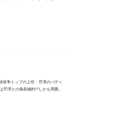
で検挙率トップの上司・芹澤のバディ
は芹澤との偽装婚約!?しかも周囲