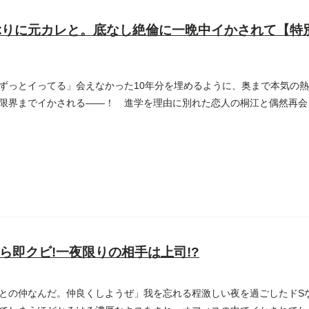
ぶりに元カレと。底なし絶倫に一晩中イかされて【特
ずっとイってる」会えなかった10年分を埋めるように、奥まで本気の熱
限界までイかされる――！ 進学を理由に別れた恋人の桐江と偶然再会
ら即クビ!一夜限りの相手は上司!?
との仲なんだ。仲良くしようぜ」我を忘れる程激しい夜を過ごしたドSな