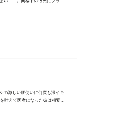
まい――。同棲中の彼氏にフラれ
シの激しい腰使いに何度も深イキ
夢を叶えて医者になった彼は相変わ