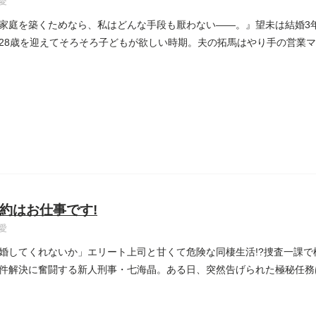
愛
家庭を築くためなら、私はどんな手段も厭わない――。』望未は結婚3
28歳を迎えてそろそろ子どもが欲しい時期。夫の拓馬はやり手の営業
約はお仕事です!
愛
婚してくれないか」エリート上司と甘くて危険な同棲生活!?捜査一課
件解決に奮闘する新人刑事・七海晶。ある日、突然告げられた極秘任務