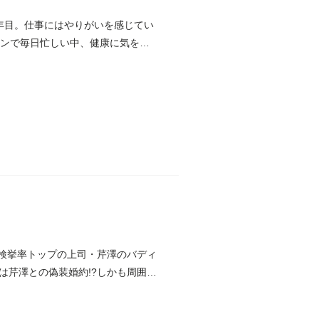
年目。仕事にはやりがいを感じてい
マンで毎日忙しい中、健康に気を遣
で検挙率トップの上司・芹澤のバディ
は芹澤との偽装婚約!?しかも周囲