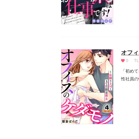
オフィ
0
TL
「初めて
性社員の
は...