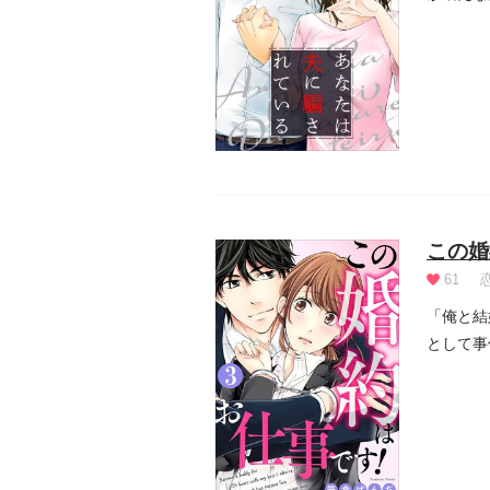
段か...
この婚
61
「俺と結
として事
を...