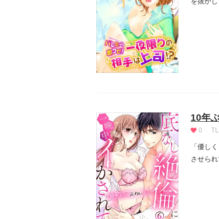
を抜かし
て家...
10年
0
TL
「優しく
させられ
らずカ...