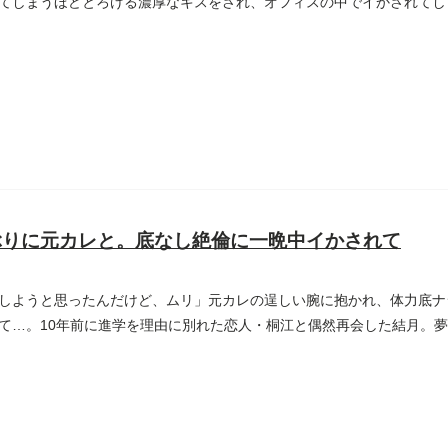
てしまうほどとろける濃厚なキスをされ、オフィスの中でイかされてし
ぶりに元カレと。底なし絶倫に一晩中イかされて
しようと思ったんだけど、ムリ」元カレの逞しい腕に抱かれ、体力底ナ
て…。10年前に進学を理由に別れた恋人・桐江と偶然再会した結月。