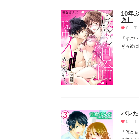
10年
き】
0
TL
「すごい
ぎる彼に
彼が...
バレた
0
TL
「俺と君