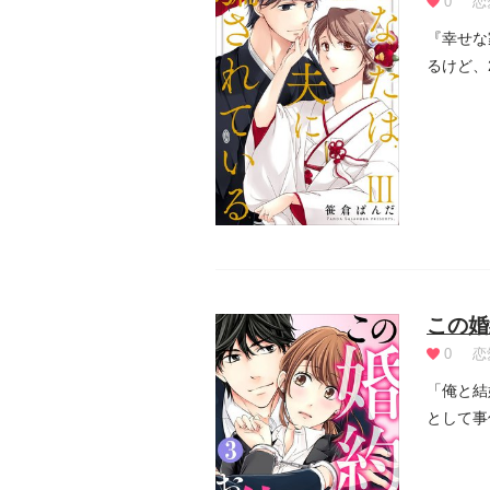
0
恋
『幸せな
るけど、
って...
この婚
0
恋
「俺と結
として事
を...