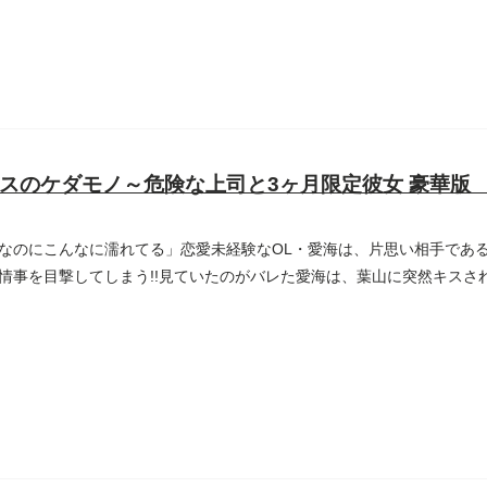
スのケダモノ～危険な上司と3ヶ月限定彼女 豪華版
なのにこんなに濡れてる」恋愛未経験なOL・愛海は、片思い相手であ
情事を目撃してしまう!!見ていたのがバレた愛海は、葉山に突然キスさ