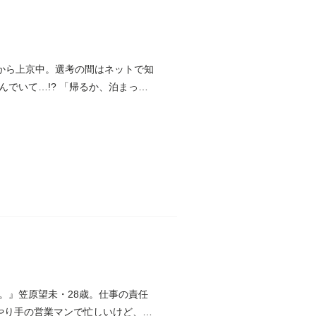
から上京中。選考の間はネットで知
でいて…!? 「帰るか、泊まっ
。』笠原望未・28歳。仕事の責任
やり手の営業マンで忙しいけど、普