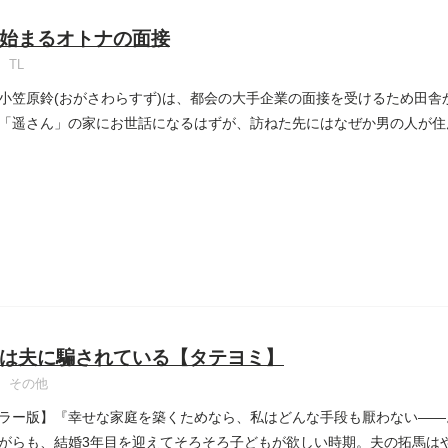
始まるオトナの面接
TL
小笠原鈴(おがさわらすず)は、都会の大手企業の面接を受けるため田舎
「遥さん」の家にお世話になるはずが、訪ねた先にはなぜか男の人が住ん
は夫に騙されている【タテヨミ】
その他
ラー版】『幸せな家庭を築くためなら、私はどんな手段も厭わない――
がらも、結婚3年目を迎えてそろそろ子どもが欲しい時期。夫の拓馬は