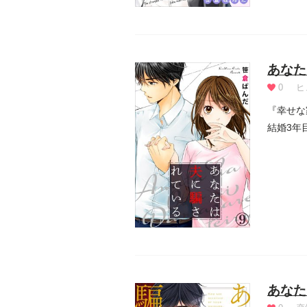
あなた
0
ヒ
『幸せな
結婚3年
遣っ...
あなた