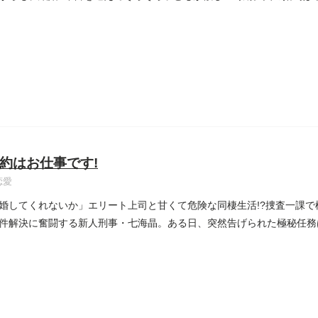
約はお仕事です!
恋愛
婚してくれないか」エリート上司と甘くて危険な同棲生活!?捜査一課
件解決に奮闘する新人刑事・七海晶。ある日、突然告げられた極秘任務