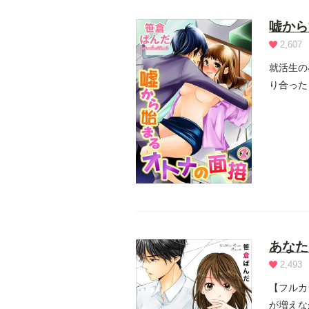
嘘から
2,607
就活生の
り合った
て...
あなた
2,493
【フルカ
が増えな