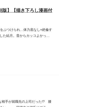
別版】【描き下ろし漫画付
をぶつけられ…体力底なし×絶倫す
した結月。昔からカッコよかった
相手が就職先の上司だった!? 腰