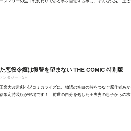
ーズマリーの生まれ変わりである事を自覚する事に。そんな矢先、王太
..
た悪役令嬢は復讐を望まない THE COMIC 特別版
ァンタジー・SF
王宮大改造劇小説コミカライズに、物語の空白の時をつなぐ原作者あか
籍限定特装版が登場です！ 前世の自分を処した王夫妻の息子からの求
..