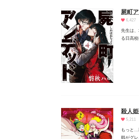
屍町ア
6,427
先生は、
る日高校
教師...
殺人姫
5,211
もっと…
戟がグレ