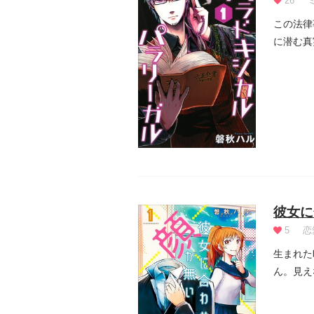
26
この法律
に潜む真
彼女に
5
恋
生まれた
ん。見え