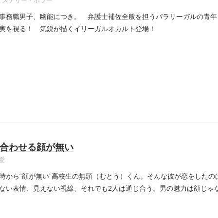
ミステリー・ホラー
事務職男子、幽能につき。 弁護士補佐全般を担うパラリーガルの青年
実を視る！ 気鋭が描くイリーガルオカルト登場！
合わせる顔が無い
愛
時から“顔が無い”高校生の無頭（むとう）くん。そんな彼が恋をしたの
ない表情、見えない視線、それでも2人は通じ合う。男の魅力は顔じゃない!