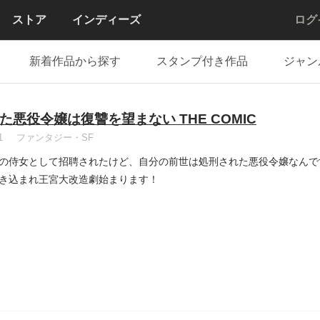
ストア
インディーズ
ログ
新着作品から探す
スタンプ付き作品
ジャン
た悪役令嬢は復讐を望まない THE COMIC
1
ファンタジー・SF
の侍女として招聘されたけど、自分の前世は処刑された悪役令嬢なんで
き込まれ王宮大改造劇始まります！