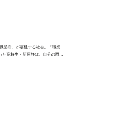
職業病」が蔓延する社会。「職業
った高校生・新屋静は、自分の両親