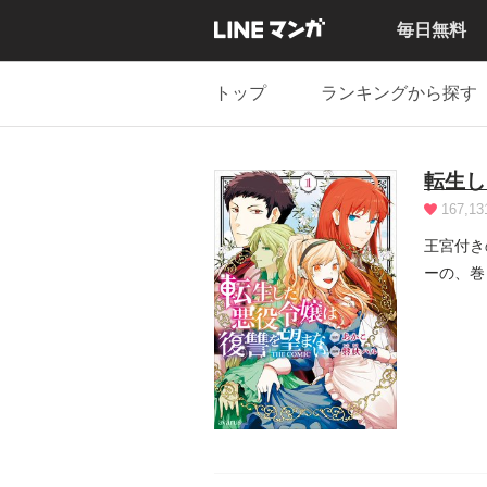
毎日無料
トップ
ランキングから探す
転生し
167,13
王宮付き
ーの、巻