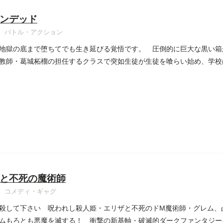
ンデッド
バトル・アクション
地獄の底まで堕ちてでも生き延びる覚悟です。 圧倒的に巨大な黒い箱
教師・葛城柘榴の担任するクラスで突如生徒が生徒を喰らい始め、学校
と不死の魔術師
コメディ・ギャグ
殺して下さい 呪われし殺人姫・エリザと不死のドM魔術師・グレム、凸
ムもろとも悪魔を滅する！ 衝撃の新基軸・破滅的ダークファンタジー