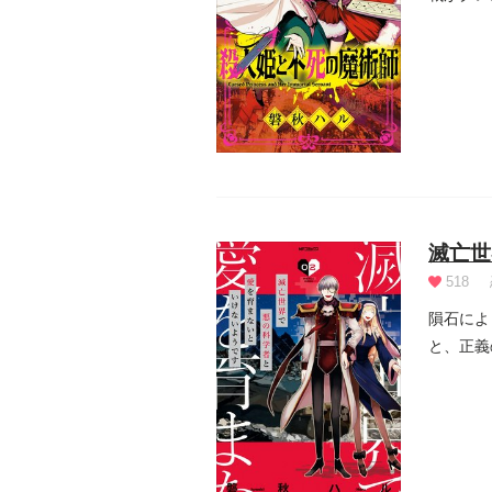
滅亡世
518
隕石によ
と、正義
くって新た