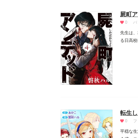
屍町ア
0
バ
先生は、
る日高校
教師...
転生し
0
フ
平穏な生