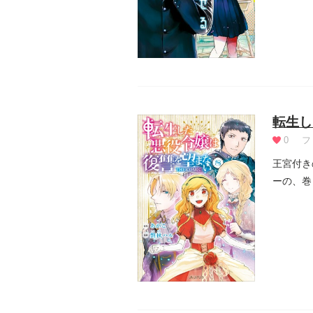
転生し
0
フ
王宮付き
ーの、巻