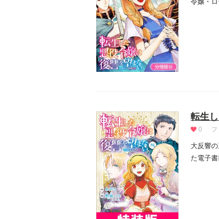
令嬢・ロ
の侍女と.
転生し
0
フ
大反響の
た電子書
二人には.