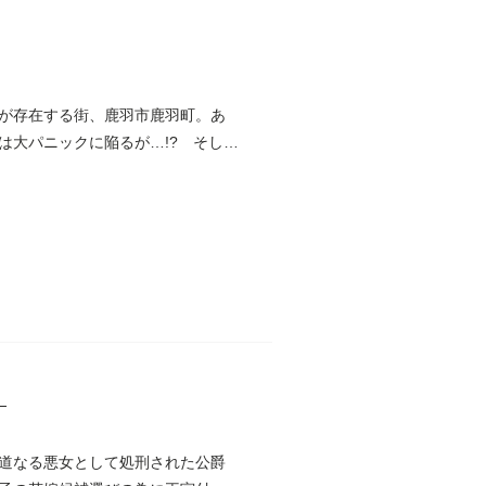
が存在する街、鹿羽市鹿羽町。あ
は大パニックに陥るが…!? そして
】
道なる悪女として処刑された公爵