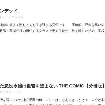
ンデッド
トル・アクション
地獄の底まで堕ちてでも生き延びる覚悟です。 圧倒的に巨大な黒い箱
教師・葛城柘榴の担任するクラスで突如生徒が生徒を喰らい始め、学校
た悪役令嬢は復讐を望まない THE COMIC【分冊版
ァンタジー・SF
活を送っていた地方男爵の娘・マリーは、とあるきっかけで、自分が非