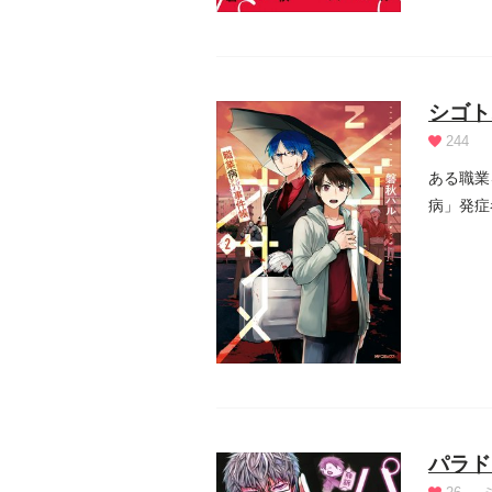
シゴト
244
ある職業
病」発症
を殺...
パラド