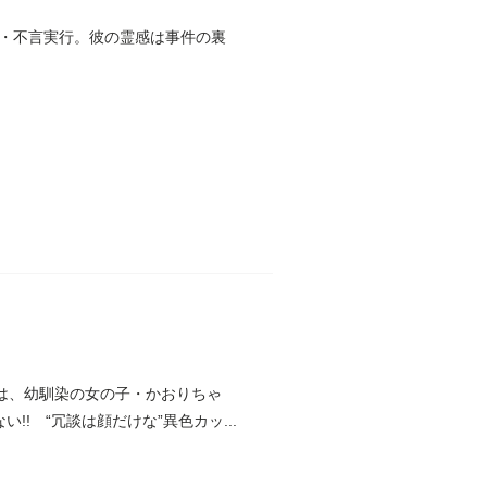
・不言実行。彼の霊感は事件の裏
は、幼馴染の女の子・かおりちゃ
! “冗談は顔だけな”異色カッ...