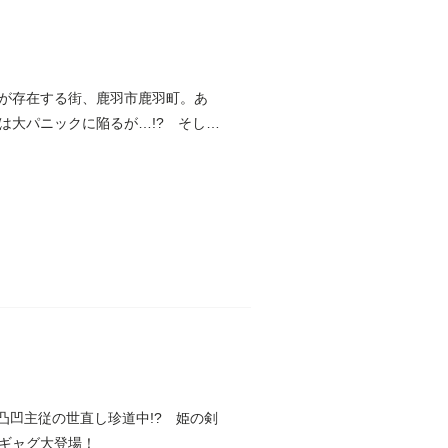
が存在する街、鹿羽市鹿羽町。あ
は大パニックに陥るが…!? そして
凹主従の世直し珍道中!? 姫の剣
ギャグ大登場！