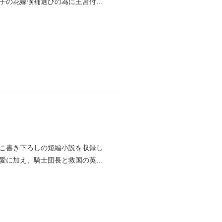
子の花嫁候補選びの為に王宮付き
こ書き下ろしの短編小説を収録し
愛に加え、騎士団長と救国の英雄