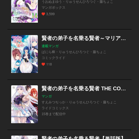
うおぬまゆう・りゅうせんひろつぐ・藤ちょこ
マンガボックス
3,599
賢者の弟子を名乗る賢者～マリアナの遠き日～
連載マンガ
ばにら棒・りゅうせんひろつぐ・藤ちょこ
コミックライド
118
賢者の弟子を名乗る賢者 THE COMIC
マンガ
すえみつぢっか・りゅうせんひろつぐ・藤ちょこ
ライドコミックス
15巻まで配信中
賢者の弟子を名乗る賢者【単話版】