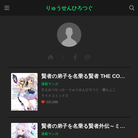
メニ
検索
りゅうせんひろつぐ
ュー
賢者の弟子を名乗る賢者 THE COMIC
連載マンガ
すえみつぢっか・りゅうせんひろつぐ・藤ちょこ
ライドコミックス
330,688
賢者の弟子を名乗る賢者外伝～ミラと素敵な召喚精霊たち～【分冊版】
連載マンガ