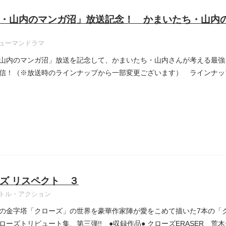
・山内のマンガ沼」放送記念！ かまいたち・山内
ューマンドラマ
山内のマンガ沼」放送を記念して、かまいたち・山内さんが考える最強
信！（※放送時のラインナップから一部変更ございます） ラインナッ
ズ リスペクト ３
トル・アクション
の金字塔「クローズ」の世界を豪華作家陣が愛をこめて描いた7本の「ク
ローズトリビュート集、第三弾!! ●収録作品● クローズERASER 荒