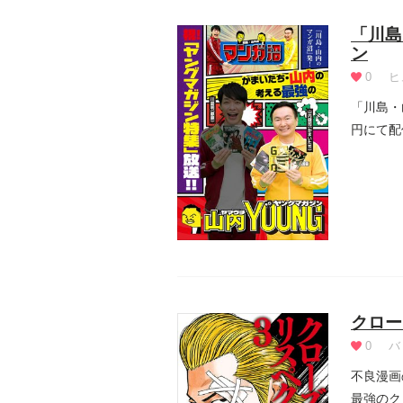
「川島
ン
0
ヒ
「川島・
円にて配
『アン...
クロー
0
バ
不良漫画
最強のク