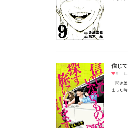
第...
信じて
0
ヒ
「聞き屋
まった時
人生...