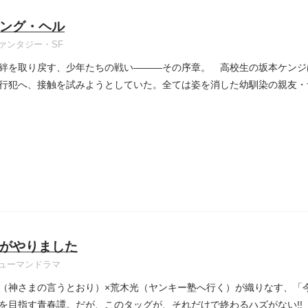
ング・ヘル
ァンタジー・SF
絆を取り戻す、少年たちの戦い―――その序章。 高校生の坂本ケンジ
行犯へ、接触を試みようとしていた。全ては姿を消した幼馴染の親友・
..
がやりました
ューマンドラマ
（神さまの言うとおり）×荒木光（ヤンキー塾へ行く）が織りなす、「
を目指す青春譚。だが、このタッグが、それだけで終わるハズがない!!