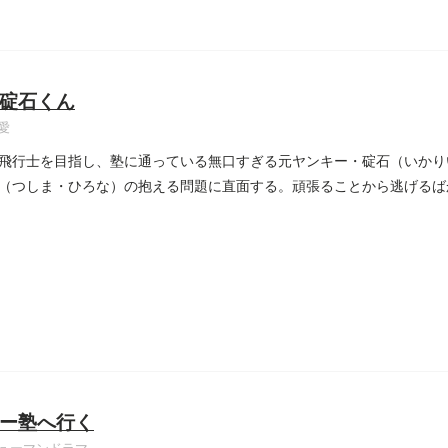
碇石くん
愛
飛行士を目指し、塾に通っている無口すぎる元ヤンキー・碇石（いかり
（つしま・ひろな）の抱える問題に直面する。頑張ることから逃げるば
..
ー塾へ行く