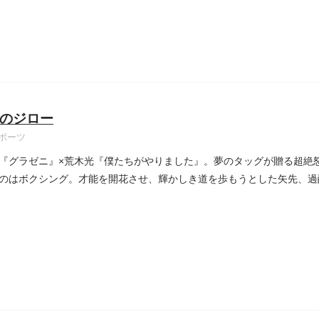
のジロー
ポーツ
『グラゼニ』×荒木光『僕たちがやりました』。夢のタッグが贈る超絶
のはボクシング。才能を開花させ、輝かしき道を歩もうとした矢先、過