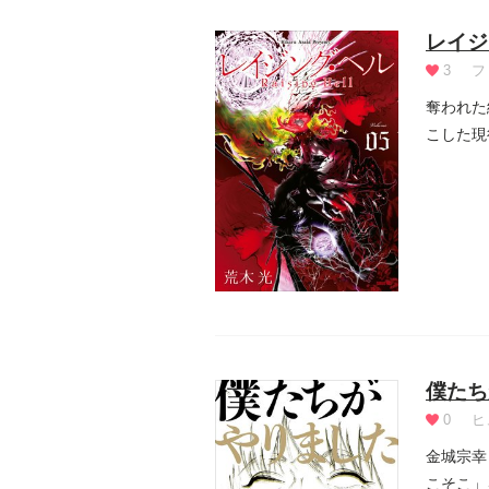
レイジ
3
フ
奪われた
こした現
らに、何.
僕たち
0
ヒ
金城宗幸
こそこ」