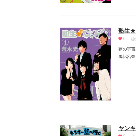
塾生★
0
恋
夢の宇宙
馬比呂奈
ことで自.
ヤンキ