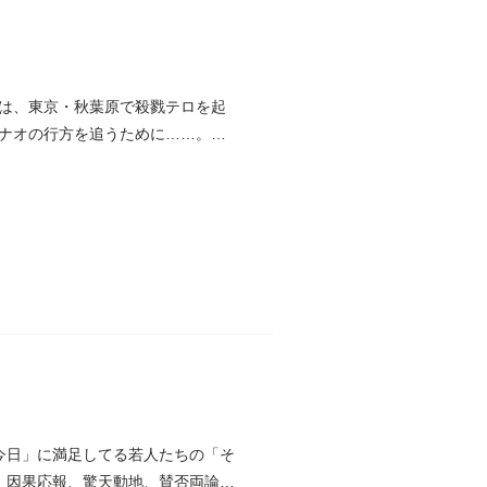
は、東京・秋葉原で殺戮テロを起
ナオの行方を追うために……。彼
今日」に満足してる若人たちの「そ
 因果応報、驚天動地、賛否両論の