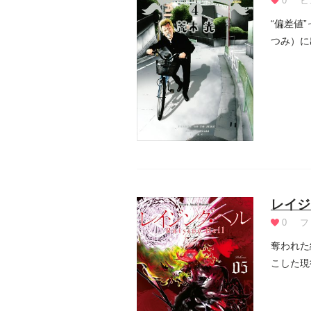
0
ヒ
“偏差値
つみ）に
レイジ
0
フ
奪われた
こした現
らに、何.