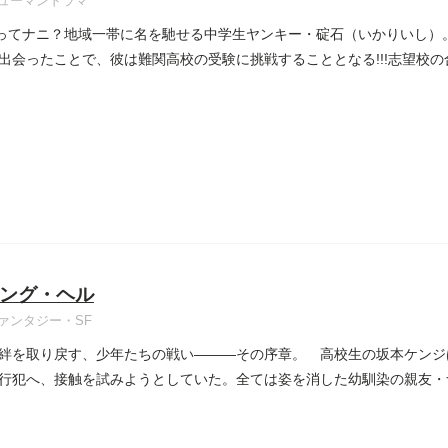
ューマンドラマ
”ってナニ？地域一帯に名を馳せる中学生ヤンキー・碇石（いかりいし）
出会ったことで、彼は難関高校の受験に挑戦することとなる!!!志望校の合
ング・ヘル
ァンタジー・SF
絆を取り戻す、少年たちの戦い―――その序章。 高校生の坂本ケンジ
行犯へ、接触を試みようとしていた。全ては姿を消した幼馴染の親友・
..