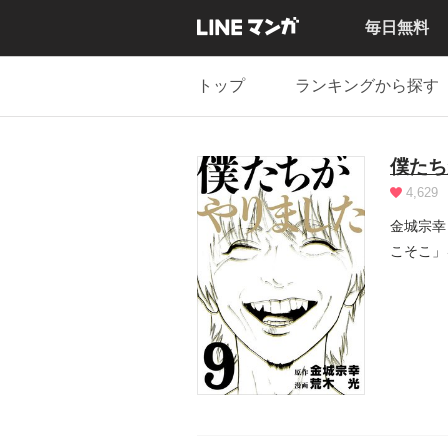
毎日無料
トップ
ランキングから探す
僕たち
4,629
金城宗幸
こそこ」
第...