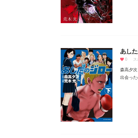
あした
0
ス
森高夕次
出会った
―。