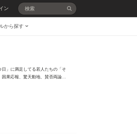
イン
ルから探す
今日」に満足してる若人たちの「そ
 因果応報、驚天動地、賛否両論の