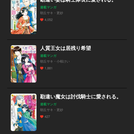
連載マンガ
朝丘サキ・更紗
4,052
人質王女は居残り希望
連載マンガ
朝丘サキ・小桜けい
1,881
勘違い魔女は討伐騎士に愛される。
連載マンガ
朝丘サキ・更紗
427