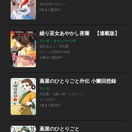
月刊少年マガジン
6巻まで配信中
繰り巫女あやかし夜噺 【連載版】
マンガ ・キャンペーン中
提灯あんこ・日向夏
コミックZERO-SUM
16巻まで配信中
薬屋のひとりごと外伝 小蘭回想録
マンガ
日向夏・七緒一綺・しのとうこ
マンガUP！
1巻まで配信中
薬屋のひとりごと