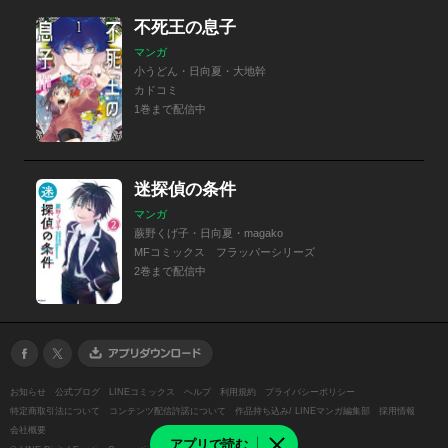
不死王の息子
マンガ
小うどん・日向夏・大地幹
カドコミ
1巻まで配信中
迷探偵の条件
マンガ
蕨野くげ子・日向夏・magako
MFコミックス フラッパーシリーズ
2巻まで配信中
お知らせ
公式ブログ
LINEコミックス
ヘルプ
利用規約
プライバシーポリシー
特定商取引法について
コンテンツ配信許諾について
作品持ち込み/ LINEマンガ編集部
採用情報
会社概要
アプリで読む