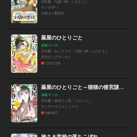
日向夏・七緒一綺・しのとうこ
マンガUP！
10巻まで配信中
薬屋のひとりごと
連載マンガ
日向夏・ねこクラゲ・七緒一綺・しのとうこ
月刊ビッグガンガン
2,073,705
薬屋のひとりごと～猫猫の後宮謎解き手帳～
連載マンガ
日向夏・倉田三ノ路・しのとうこ
サンデーＧＸコミックス
688,927
神さま学校の落ちこぼれ