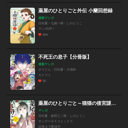
薬屋のひとりごと外伝 小蘭回想録
連載マンガ
日向夏・七緒一綺・しのとうこ
マンガUP！
494
不死王の息子【分冊版】
連載マンガ
小うどん・日向夏・大地幹
カドコミ
30
薬屋のひとりごと～猫猫の後宮謎解き手帳～
マンガ
日向夏・倉田三ノ路・しのとうこ
サンデーＧＸコミックス
22巻まで配信中