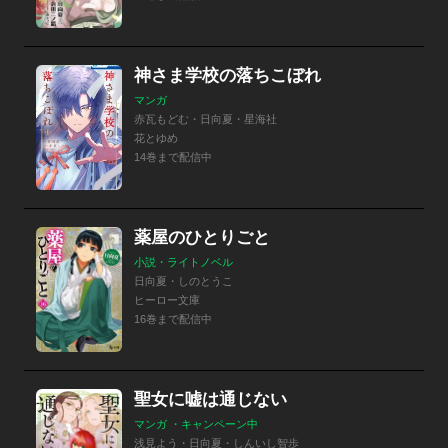
神さま学校の落ちこぼれ
マンガ
赤瓦もどむ・日向夏・星海社
花とゆめ
14巻まで配信中
薬屋のひとりごと
小説・ライトノベル
日向夏・しのとうこ
ヒーロー文庫
16巻まで配信中
聖女に嘘は通じない
マンガ ・キャンペーン中
浅見よう・日向夏・しんいし智歩