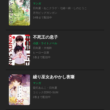
マンガ
日向夏・ねこクラゲ・七緒一綺・しのとうこ
月刊ビッグガンガン
14巻まで配信中
不死王の息子
小説・ライトノベル
日向夏・大地幹
ヒーロー文庫
1巻まで配信中
繰り巫女あやかし夜噺
マンガ
提灯あんこ・日向夏
コミックZERO-SUM
2巻まで配信中