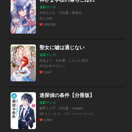
連載マンガ
赤瓦もどむ・日向夏・星海社
花とゆめ
439,529
聖女に嘘は通じない
連載マンガ
浅見よう・日向夏・しんいし智歩
月刊少年マガジン
3,247
迷探偵の条件【分冊版】
連載マンガ
蕨野くげ子・日向夏・magako
MFコミックス フラッパーシリーズ
2,900