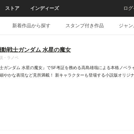
ストア
インディーズ
ログ
新着作品から探す
スタンプ付き作品
ジャン
機動戦士ガンダム 水星の魔女
説・ラノベ
士ガンダム 水星の魔女』でSF考証を務める高島雄哉による本格ノベラ
細やかな表現など見所満載！ 新キャラクターも登場する小説版オリジ