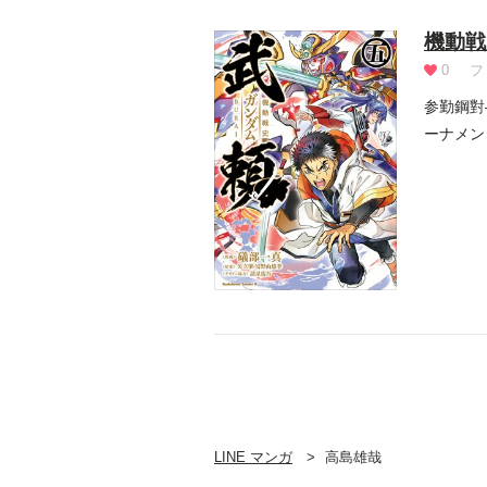
機動戦
0
フ
参勤鋼對
ーナメン
LINE マンガ
高島雄哉