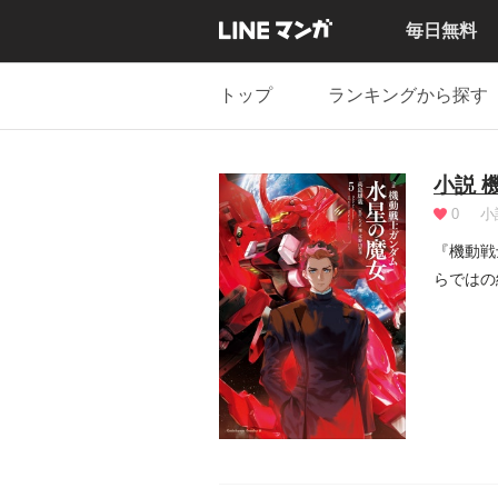
毎日無料
トップ
ランキングから探す
小説 
0
小
『機動戦
らではの