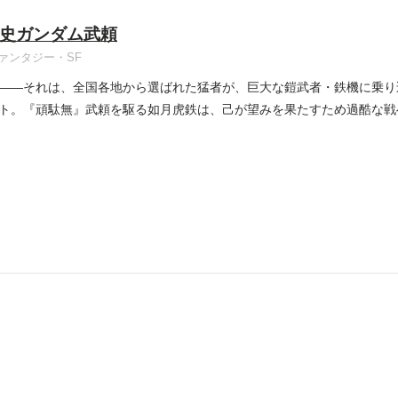
史ガンダム武頼
ァンタジー・SF
――それは、全国各地から選ばれた猛者が、巨大な鎧武者・鉄機に乗り
ト。『頑駄無』武頼を駆る如月虎鉄は、己が望みを果たすため過酷な戦へ