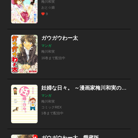
梅川和実
おと☆娘
9
ガウガウわー太
マンガ
梅川和実
16巻まで配信中
妊婦な日々。 ～漫画家梅川和実の妊娠体験記～
マンガ
梅川和実
コミックREX
1巻まで配信中
ガウガウわー太 愛蔵版