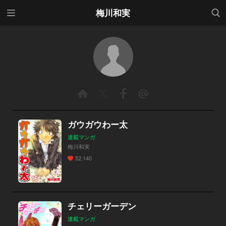
メニ
検索
梅川和実
ュー
ガウガウわー太
連載マンガ
梅川和実
52,140
チェリーガーデン
連載マンガ