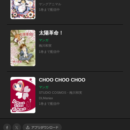
ヤングアニマル
1巻まで配信中
太陽革命！
マンガ
梅川和実
1巻まで配信中
CHOO CHOO CHOO
マンガ
STUDIO COSMOS・梅川和実
DLManiax
1巻まで配信中