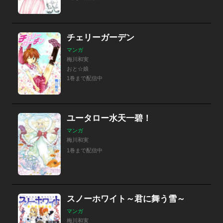
チェリーガーデン
マンガ
梅川和実
おと☆娘
1巻まで配信中
ユータロー水天一碧！
マンガ
梅川和実
1巻まで配信中
スノーホワイト～君に舞う雪～
マンガ
梅川和実