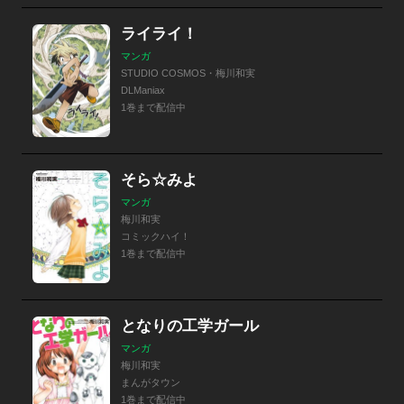
ライライ！
マンガ
STUDIO COSMOS・梅川和実
DLManiax
1巻まで配信中
そら☆みよ
マンガ
梅川和実
コミックハイ！
1巻まで配信中
となりの工学ガール
マンガ
梅川和実
まんがタウン
1巻まで配信中