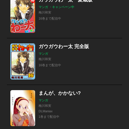
マンガ ・キャンペーン中
梅川和実
16巻まで配信中
ガウガウわー太 完全版
マンガ
梅川和実
16巻まで配信中
まんが、かかない?
マンガ
梅川和実
DLManiax
1巻まで配信中