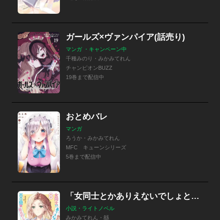
ガールズ×ヴァンパイア(話売り)
マンガ ・キャンペーン中
千種みのり・みかみてれん
チャンピオンBUZZ
19巻まで配信中
おとめバレ
マンガ
ろうか・みかみてれん
MFC キューンシリーズ
5巻まで配信中
「女同士とかありえないでしょと言い張る女の子を、百日間で徹底的に落とす百合のお話」シリーズ
小説・ライトノベル
みかみてれん・緜