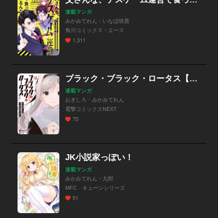
連載マンガ
みかみてれん・いなほ咲貴
角川コミックス・エース
1,311
ブラック・ブラック・ロータス【分冊版】
連載マンガ
おぎしろ・みかみてれん
電撃コミックスNEXT
75
JK小説家っぽい！
連載マンガ
みかみてれん・九郎
MFC キューンシリーズ
51