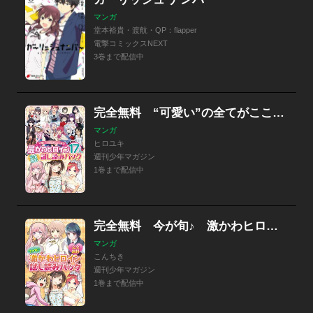
マンガ
堂本裕貴・渡航・QP：flapper
電撃コミックスNEXT
3巻まで配信中
完全無料 “可愛い”の全てがここにある！ 最かわヒロイン１７人試し読みパック
マンガ
ヒロユキ
週刊少年マガジン
1巻まで配信中
完全無料 今が旬♪ 激かわヒロイン試し読みパック
マンガ
こんちき
週刊少年マガジン
1巻まで配信中