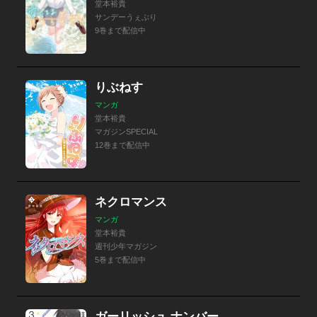
堂本裕貴
サンデーうぇぶり
9巻まで配信中
りぶねす
マンガ
堂本裕貴
マガジンSPECIAL
12巻まで配信中
ネクロマンス
マンガ
堂本裕貴
週刊少年マガジン
5巻まで配信中
ガーリッシュ ナンバー