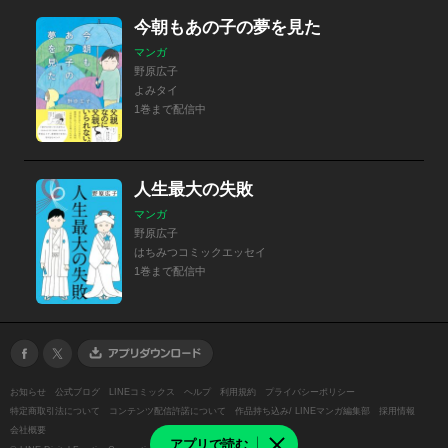
今朝もあの子の夢を見た
マンガ
野原広子
よみタイ
1巻まで配信中
人生最大の失敗
マンガ
野原広子
はちみつコミックエッセイ
1巻まで配信中
お知らせ
公式ブログ
LINEコミックス
ヘルプ
利用規約
プライバシーポリシー
特定商取引法について
コンテンツ配信許諾について
作品持ち込み/ LINEマンガ編集部
採用情報
会社概要
アプリで読む