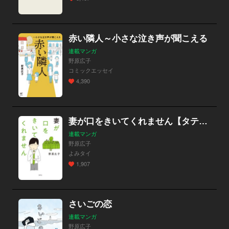
赤い隣人～小さな泣き声が聞こえる
連載マンガ
野原広子
コミックエッセイ
4,390
妻が口をきいてくれません【タテヨミ】
連載マンガ
野原広子
よみタイ
1,907
さいごの恋
連載マンガ
野原広子