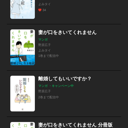
よみタイ
34
妻が口をきいてくれません
マンガ
野原広子
よみタイ
1巻まで配信中
離婚してもいいですか？
マンガ ・キャンペーン中
野原広子
2巻まで配信中
妻が口をきいてくれません 分冊版