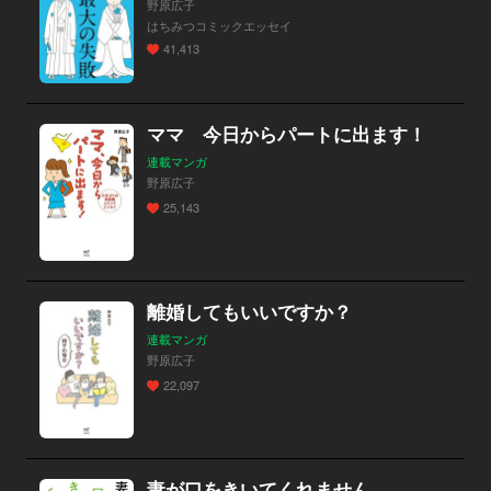
野原広子
はちみつコミックエッセイ
41,413
ママ 今日からパートに出ます！
連載マンガ
野原広子
25,143
離婚してもいいですか？
連載マンガ
野原広子
22,097
妻が口をきいてくれません