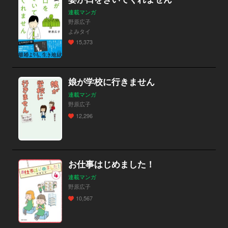
連載マンガ
野原広子
よみタイ
15,373
娘が学校に行きません
連載マンガ
野原広子
12,296
お仕事はじめました！
連載マンガ
野原広子
10,567