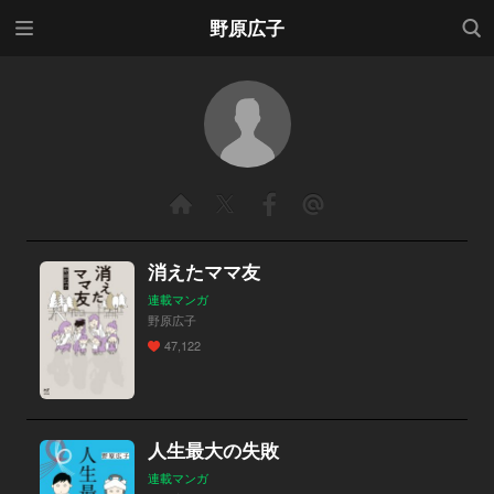
メニ
検索
野原広子
ュー
消えたママ友
連載マンガ
野原広子
47,122
人生最大の失敗
連載マンガ