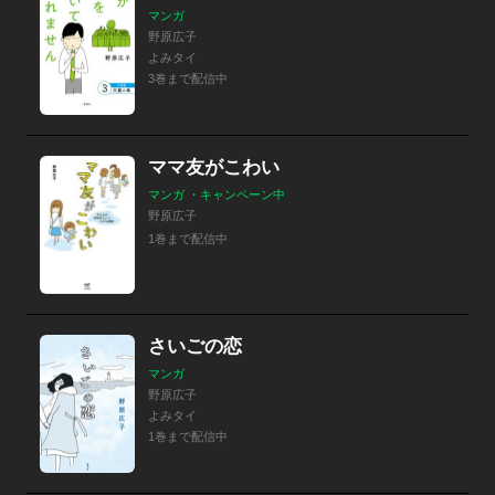
マンガ
野原広子
よみタイ
3巻まで配信中
ママ友がこわい
マンガ ・キャンペーン中
野原広子
1巻まで配信中
さいごの恋
マンガ
野原広子
よみタイ
1巻まで配信中