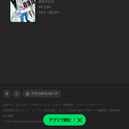
越智文比古
MF文庫J
3巻まで配信中
お知らせ
公式ブログ
LINEコミックス
ヘルプ
利用規約
プライバシーポリシー
特定商取引法について
コンテンツ配信許諾について
作品持ち込み/ LINEマンガ編集部
採用情報
会社概要
アプリで読む
©
LINE Digital Frontier Corporation