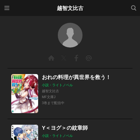
メニ
検索
越智文比古
ュー
おれの料理が異世界を救う！
小説・ライトノベル
越智文比古
MF文庫J
3巻まで配信中
Y＜ヨグ＞の紋章師
小説・ライトノベル