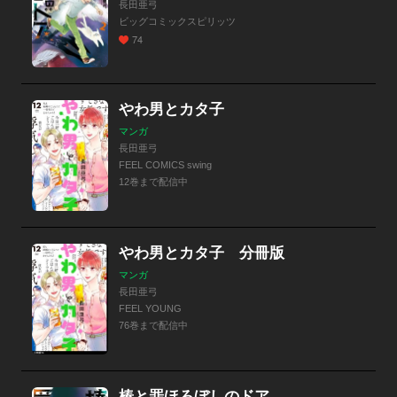
長田亜弓
ビッグコミックスピリッツ
74
やわ男とカタ子
マンガ
長田亜弓
FEEL COMICS swing
12巻まで配信中
やわ男とカタ子 分冊版
マンガ
長田亜弓
FEEL YOUNG
76巻まで配信中
椿と罪ほろぼしのドア