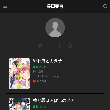
メニ
検索
長田亜弓
ュー
やわ男とカタ子
連載マンガ
長田亜弓
FEEL COMICS swing
945,099
椿と罪ほろぼしのドア
連載マンガ