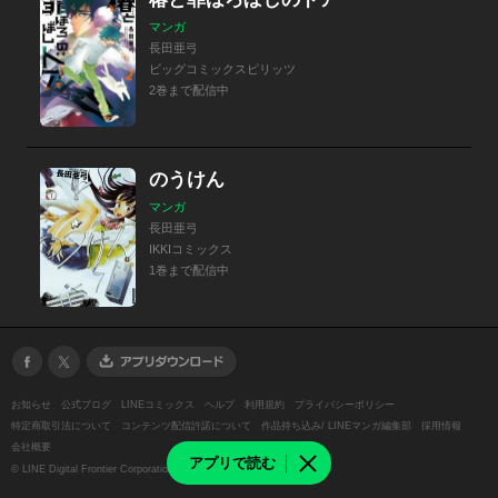
マンガ
長田亜弓
ビッグコミックスピリッツ
2巻まで配信中
のうけん
マンガ
長田亜弓
IKKIコミックス
1巻まで配信中
お知らせ
公式ブログ
LINEコミックス
ヘルプ
利用規約
プライバシーポリシー
特定商取引法について
コンテンツ配信許諾について
作品持ち込み/ LINEマンガ編集部
採用情報
会社概要
アプリで読む
©
LINE Digital Frontier Corporation