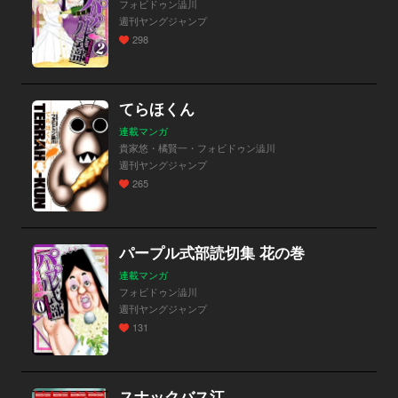
フォビドゥン澁川
週刊ヤングジャンプ
298
てらほくん
連載マンガ
貴家悠・橘賢一・フォビドゥン澁川
週刊ヤングジャンプ
265
パープル式部読切集 花の巻
連載マンガ
フォビドゥン澁川
週刊ヤングジャンプ
131
スナックバス江