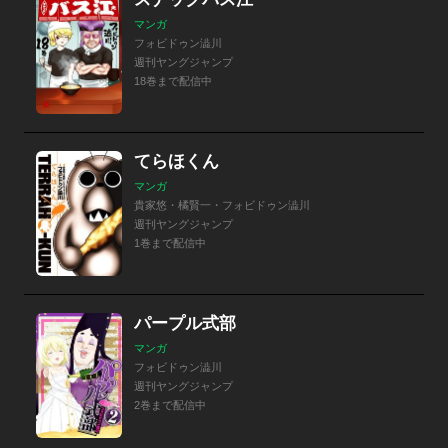
マンガ
フォビドゥン澁川
週刊ヤングジャンプ
18巻まで配信中
てらほくん
マンガ
貴家悠・橘賢一・フォビドゥン澁川
週刊ヤングジャンプ
1巻まで配信中
パープル式部
マンガ
フォビドゥン澁川
週刊ヤングジャンプ
2巻まで配信中