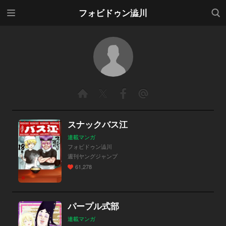
メニ
検索
フォビドゥン澁川
ュー
スナックバス江
連載マンガ
フォビドゥン澁川
週刊ヤングジャンプ
61,278
パープル式部
連載マンガ