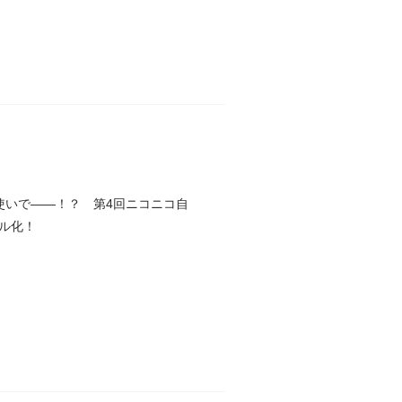
使いで――！？ 第4回ニコニコ自
ル化！