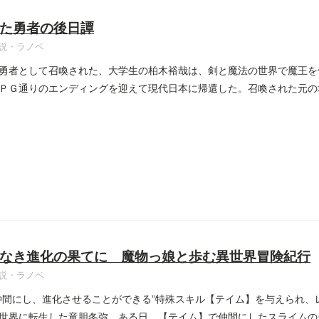
た勇者の後日譚
説・ラノベ
勇者として召喚された、大学生の柏木裕哉は、剣と魔法の世界で魔王を
ＰＧ通りのエンディングを迎えて現代日本に帰還した。召喚された元の
なき進化の果てに 魔物っ娘と歩む異世界冒険紀行
説・ラノベ
仲間にし、進化させることができる”特殊スキル【テイム】を与えられ、
世界に転生した竜胆冬弥。ある日、【テイム】で仲間にしたスライムの