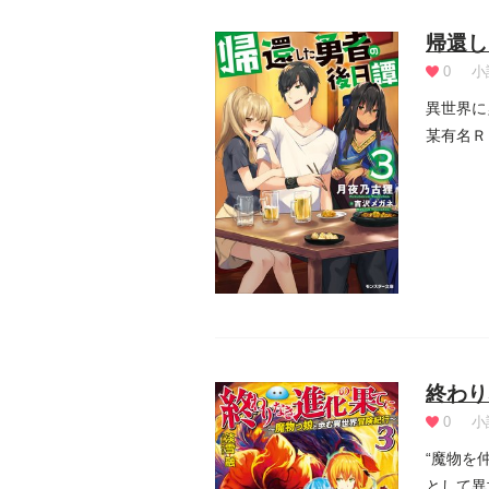
帰還し
0
小
異世界に
某有名Ｒ
の、50...
終わり
0
小
“魔物を
として異