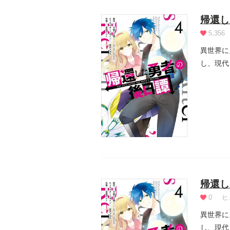
帰還し
5,356
異世界に
し、現代
法も...
帰還し
0
ヒ
異世界に
し、現代