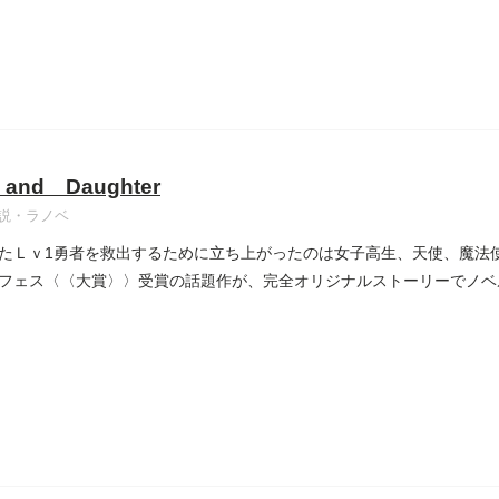
 and Daughter
説・ラノベ
たＬｖ1勇者を救出するために立ち上がったのは女子高生、天使、魔法
フェス〈〈大賞〉〉受賞の話題作が、完全オリジナルストーリーでノベ