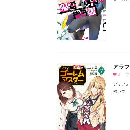
法も...
アラフ
0
フ
アラフォ
抱いて―
田は、念.