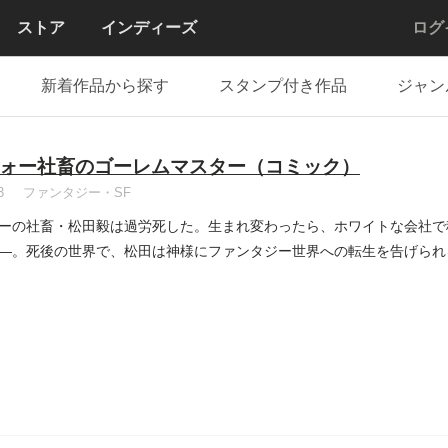
ストア
インディーズ
ログ
新着作品から探す
スタンプ付き作品
ジャン
ォー社畜のゴーレムマスター（コミック）
3
ファンタジー・SF
ーの社畜・松田毅は過労死した。生まれ変わったら、ホワイトな会社で
―。死後の世界で、松田は神様にファンタジー世界への転生を告げられ
..