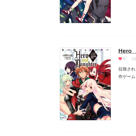
Hero
0
小
拉致され
作ゲーム