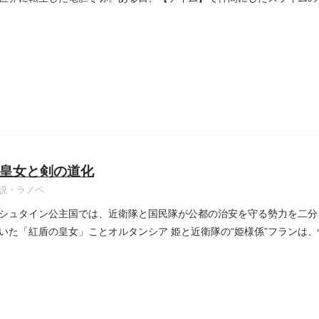
皇女と剣の道化
説・ラノベ
シュタイン公主国では、近衛隊と国民隊が公都の治安を守る勢力を二分
いた「紅盾の皇女」ことオルタンシア 姫と近衛隊の“姫様係”フランは