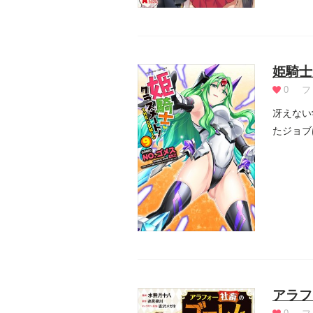
姫騎士
0
フ
冴えない
たジョブ
ル。だが同
アラフ