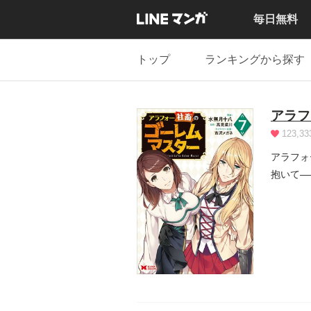
毎日無料
トップ
ランキングから探す
アラフ
123,33
アラフォ
抱いて―
田は、念.