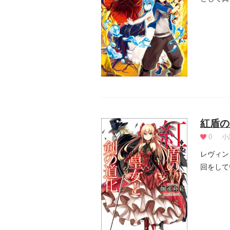
そこ...
紅盾の
0
小
レヴィン
回をして
られ...