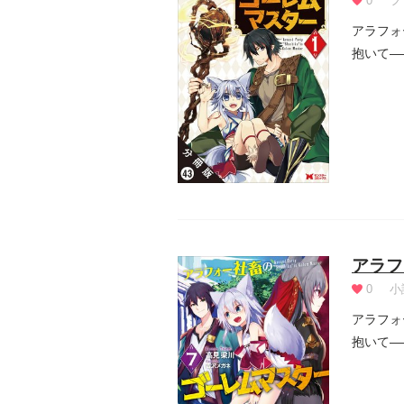
0
フ
アラフォ
抱いて―
田は、念.
アラフ
0
小
アラフォ
抱いて―
田は、念.