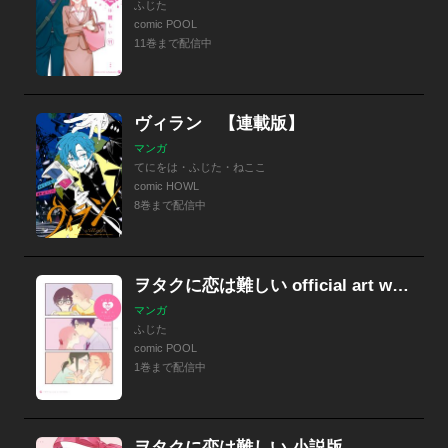
ふじた
comic POOL
11巻まで配信中
ヴィラン 【連載版】
マンガ
てにをは・ふじた・ねここ
comic HOWL
8巻まで配信中
ヲタクに恋は難しい official art works
マンガ
ふじた
comic POOL
1巻まで配信中
ヲタクに恋は難しい 小説版