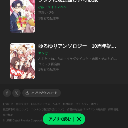
小説・ライトノベル
華路いづる
1巻まで配信中
ゆるゆりアンソロジー 10周年記念ver.
マンガ
ふじた・ねこうめ・イケダケイスケ・未幡・そめちめ・げしゅまろ・真西まり・もなか・玉崎たま・高橋きの
コミック百合姫
1巻まで配信中
お知らせ
公式ブログ
LINEコミックス
ヘルプ
利用規約
プライバシーポリシー
特定商取引法について
コンテンツ配信許諾について
作品持ち込み/ LINEマンガ編集部
採用情報
会社概要
アプリで読む
©
LINE Digital Frontier Corporation