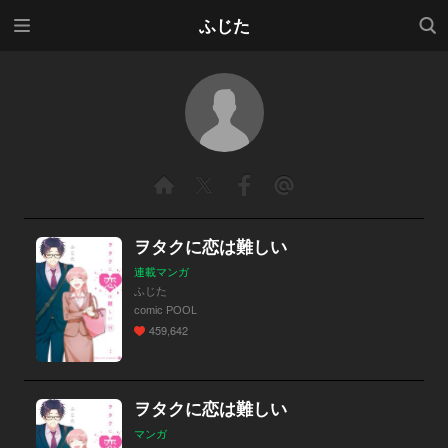
メニ
検索
ふじた
ュー
ヲタクに恋は難しい
連載マンガ
ふじた
comic POOL
459,642
ヲタクに恋は難しい
マンガ