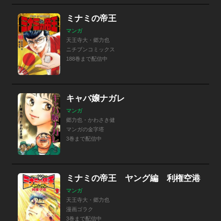
ミナミの帝王
マンガ
天王寺大・郷力也
ニチブンコミックス
188巻まで配信中
キャバ嬢ナガレ
マンガ
郷力也・かわさき健
マンガの金字塔
3巻まで配信中
ミナミの帝王 ヤング編 利権空港
マンガ
天王寺大・郷力也
漫画ゴラク
3巻まで配信中