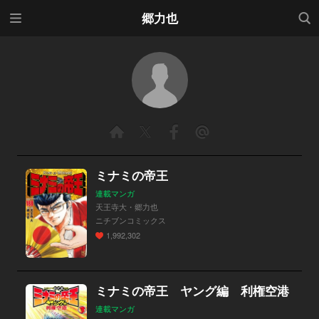
メニ
検索
郷力也
ュー
ミナミの帝王
連載マンガ
天王寺大・郷力也
ニチブンコミックス
1,992,302
ミナミの帝王 ヤング編 利権空港
連載マンガ