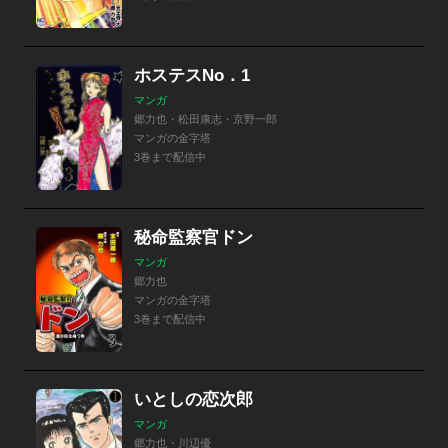
ホステスNo．1
マンガ
郷力也・松田康志・京野一郎
マンガの金字塔
3巻まで配信中
秘命監察官ドン
マンガ
郷力也
マンガの金字塔
3巻まで配信中
いとしの恋次郎
マンガ
郷力也・川辺優