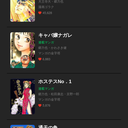
天王寺大・郷力也
漫画ゴラク
45,628
キャバ嬢ナガレ
連載マンガ
郷力也・かわさき健
マンガの金字塔
6,883
ホステスNo．1
連載マンガ
郷力也・松田康志・京野一郎
マンガの金字塔
5,876
通天の角