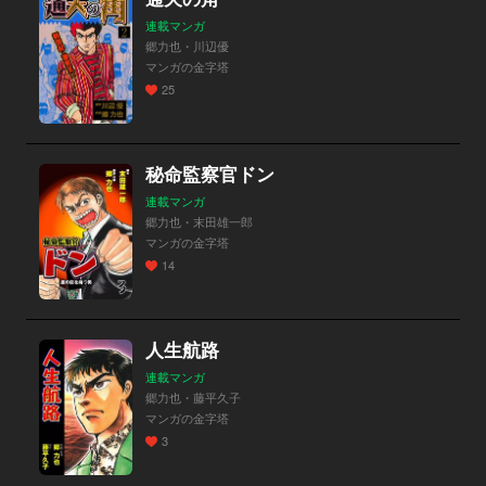
連載マンガ
郷力也・川辺優
マンガの金字塔
25
秘命監察官ドン
連載マンガ
郷力也・末田雄一郎
マンガの金字塔
14
人生航路
連載マンガ
郷力也・藤平久子
マンガの金字塔
3