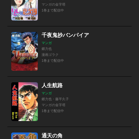
マンガの金字塔
1巻まで配信中
千夜鬼抄バンパイア
マンガ
郷力也
漫画ゴラク
1巻まで配信中
人生航路
マンガ
郷力也・藤平久子
マンガの金字塔
1巻まで配信中
通天の角