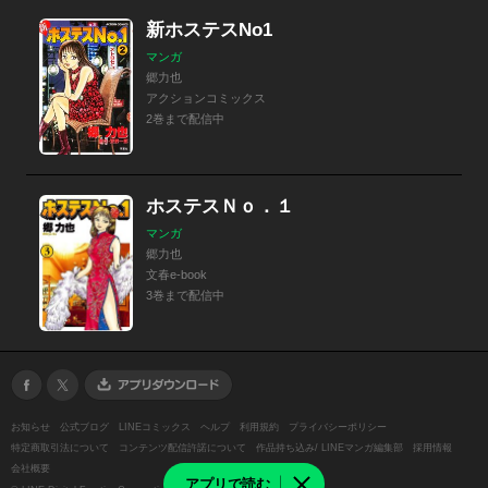
新ホステスNo1
マンガ
郷力也
アクションコミックス
2巻まで配信中
ホステスＮｏ．１
マンガ
郷力也
文春e-book
3巻まで配信中
お知らせ
公式ブログ
LINEコミックス
ヘルプ
利用規約
プライバシーポリシー
特定商取引法について
コンテンツ配信許諾について
作品持ち込み/ LINEマンガ編集部
採用情報
会社概要
アプリで読む