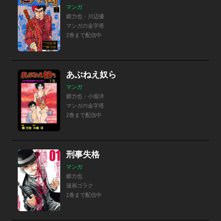
マンガ
郷力也・川辺優
マンガの金字塔
2巻まで配信中
あぶねえ奴ら
マンガ
郷力也・小堀洋
マンガの金字塔
2巻まで配信中
刑事失格
マンガ
郷力也
漫画ゴラク
1巻まで配信中