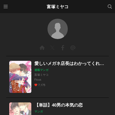
メニ
検索
富塚ミヤコ
ュー
愛しいメガネ店長はわかってくれない
連載マンガ
富塚ミヤコ
Ficus
7,175
【単話】40男の本気の恋
マンガ