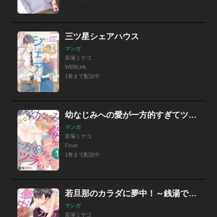
三ツ星シェアハウス
マンガ
富塚ミヤコ
WEBLink
1巻まで配信中
幼なじみへの愛が一方的すぎてツラい
マンガ
富塚ミヤコ
Ficus
1巻まで配信中
若旦那のカラダに夢中！～銭湯で恋しませんか【電子単行本版／限定特典まんが付き】
マンガ
富塚ミヤコ