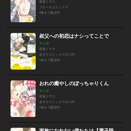
富塚ミヤコ
フルールコミックス
4巻まで配信中
叔父への初恋はナシってことで
マンガ
富塚ミヤコ
あすかコミックスCL-DX
1巻まで配信中
おれの癒やしのぽっちゃりくん
マンガ
富塚ミヤコ
あすかコミックスCL-DX
1巻まで配信中
家族になれない僕たちは【電子限定おまけ付き】