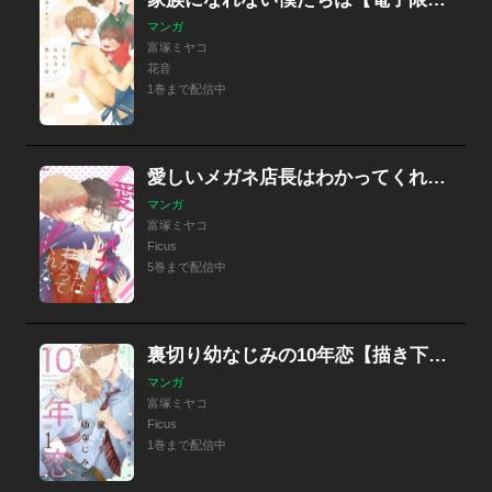
マンガ
富塚ミヤコ
花音
1巻まで配信中
愛しいメガネ店長はわかってくれない
マンガ
富塚ミヤコ
Ficus
5巻まで配信中
裏切り幼なじみの10年恋【描き下ろしおまけ付き特装版】
マンガ
富塚ミヤコ
Ficus
1巻まで配信中