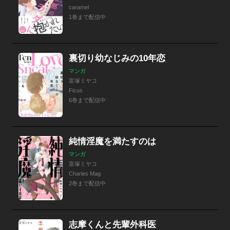
caramel
1巻まで配信中
裏切り幼なじみの10年恋
マンガ
富塚ミヤコ
Ficus
6巻まで配信中
純情淫魔を満たすのは
マンガ
富塚ミヤコ
Charles Mag
2巻まで配信中
志摩くんと先輩外科医