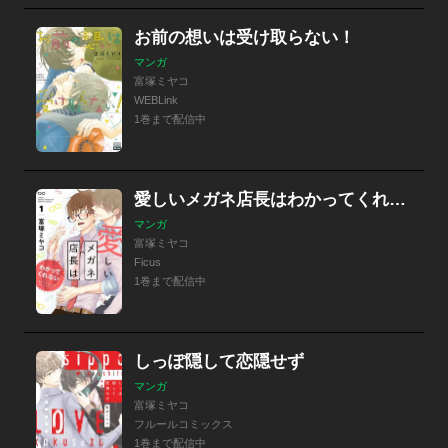
お前の想いは受け取らない！
マンガ
富塚ミヤコ
WEBLink
1巻まで配信中
愛しいメガネ店長はわかってくれない【描き下ろしおまけ付き特装版】
マンガ
富塚ミヤコ
Ficus
1巻まで配信中
しっぽ隠して恋隠せず
マンガ
富塚ミヤコ
フルールコミックス
1巻まで配信中