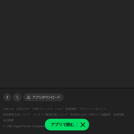
お知らせ
公式ブログ
LINEコミックス
ヘルプ
利用規約
プライバシーポリシー
特定商取引法について
コンテンツ配信許諾について
作品持ち込み/ LINEマンガ編集部
採用情報
会社概要
アプリで読む
©
LINE Digital Frontier Corporation