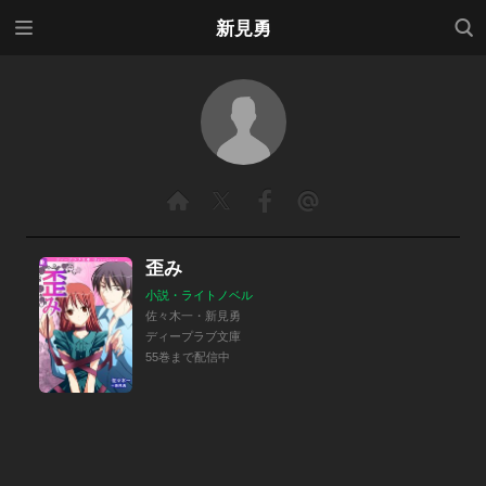
メニ
検索
新見勇
ュー
歪み
小説・ライトノベル
佐々木一・新見勇
ディープラブ文庫
55巻まで配信中