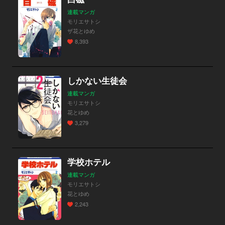
連載マンガ
モリエサトシ
ザ花とゆめ
8,393
しかない生徒会
連載マンガ
モリエサトシ
花とゆめ
3,279
学校ホテル
連載マンガ
モリエサトシ
花とゆめ
2,243