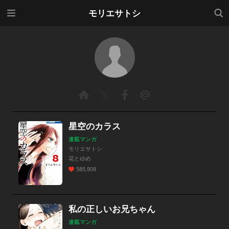
メニ
検索
モリエサトシ
ュー
星空のカラス
連載マンガ
モリエサトシ
花とゆめ
585,909
私の正しいお兄ちゃん
連載マンガ