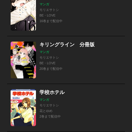
マンガ
モリエサトシ
BE・LOVE
16巻まで配信中
キリングライン 分冊版
マンガ
モリエサトシ
BE・LOVE
20巻まで配信中
学校ホテル
マンガ
モリエサトシ
花とゆめ
2巻まで配信中