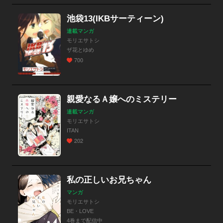
池袋13(IKBサーティーン)
連載マンガ
モリエサトシ
ザ花とゆめ
700
親愛なるＡ嬢へのミステリー
連載マンガ
モリエサトシ
ITAN
202
私の正しいお兄ちゃん
マンガ
モリエサトシ
BE・LOVE
4巻まで配信中