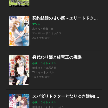
契約結婚の甘い罠～エリートドクターと恋する蜜月～
マンガ
氷室桜・華藤りえ
マーマレードコミックス
2巻まで配信中
身代わり姫と緋竜王の蜜謀
小説・ライトノベル
華藤りえ・森原八鹿
TLスイートノベル
1巻まで配信中
スパダリドクターとなりゆき婚約!? 甘く淫らな恋の治療【電子限定特典付き】
小説・ライトノベル
華藤りえ・えまる・じょん