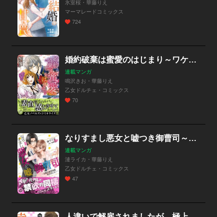
氷室桜・華藤りえ
マーマレードコミックス
724
婚約破棄は蜜愛のはじまり～ワケあり公爵と純真令嬢～
連載マンガ
鳴沢きお・華藤りえ
乙女ドルチェ・コミックス
70
なりすまし悪女と嘘つき御曹司～元彼と蜜恋同棲始めました！～
連載マンガ
漣ライカ・華藤りえ
乙女ドルチェ・コミックス
47
人違いで解雇されましたが、極上御曹司に拾われ溺愛されたので幸せです！【単話売】