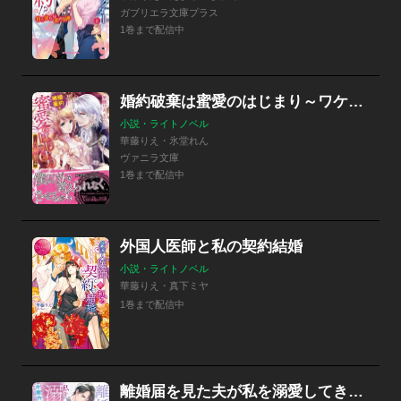
ガブリエラ文庫プラス
1巻まで配信中
婚約破棄は蜜愛のはじまり～ワケあり公爵と純真令嬢～
小説・ライトノベル
華藤りえ・氷堂れん
ヴァニラ文庫
1巻まで配信中
外国人医師と私の契約結婚
小説・ライトノベル
華藤りえ・真下ミヤ
1巻まで配信中
離婚届を見た夫が私を溺愛してきたのですが！～冷徹外科医は最愛の妻を手放さない～【SS付】