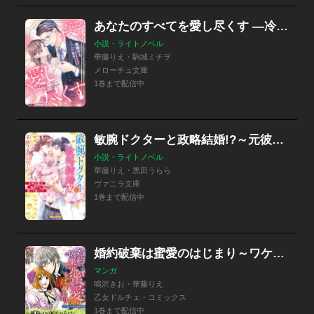
あなたのすべてを愛し尽くす ―冷徹仮面エリートの甘美な渇愛―
小説・ライトノベル
華藤りえ・駒城ミチヲ
メローチュ文庫
1巻まで配信中
敏腕ドクターと政略結婚!?～元彼の愛は南国より熱くて激しい！～【SS付】
小説・ライトノベル
華藤りえ・黒田うらら
ヴァニラ文庫
1巻まで配信中
婚約破棄は蜜愛のはじまり～ワケあり公爵と純真令嬢～
マンガ
鳴沢きお・華藤りえ
乙女ドルチェ・コミックス
1巻まで配信中