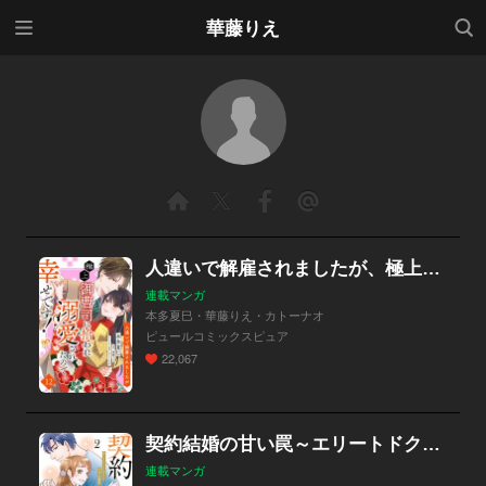
メニ
検索
華藤りえ
ュー
人違いで解雇されましたが、極上御曹司に拾われ溺愛されたので幸せです！【単話売】
連載マンガ
本多夏巳・華藤りえ・カトーナオ
ピュールコミックスピュア
22,067
契約結婚の甘い罠～エリートドクターと恋する蜜月～
連載マンガ