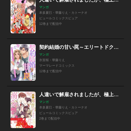
マンガ
本多夏巳・華藤りえ・カトーナオ
ピュールコミックスピュア
12巻まで配信中
契約結婚の甘い罠～エリートドクターと恋する蜜月～【分冊版】
マンガ
氷室桜・華藤りえ
マーマレードコミックス
12巻まで配信中
人違いで解雇されましたが、極上御曹司に拾われ溺愛されたので幸せです！
マンガ
本多夏巳・華藤りえ・カトーナオ
ピュールコミックスピュア
2巻まで配信中