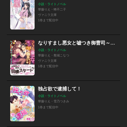
小説・ライトノベル
華藤りえ・蜂不二子
ヴァニラ文庫
1巻まで配信中
なりすまし悪女と嘘つき御曹司～元彼と蜜恋同棲始めました！～
小説・ライトノベル
華藤りえ・敷城こなつ
ヴァニラ文庫
1巻まで配信中
独占欲で逮捕して！
小説・ライトノベル
華藤りえ・雪乃つきみ
1巻まで配信中