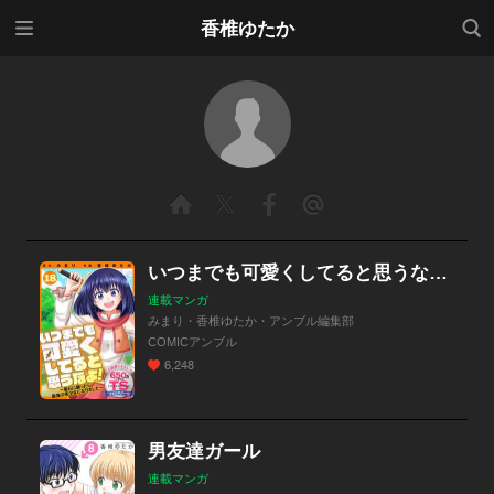
メニ
検索
香椎ゆたか
ュー
いつまでも可愛くしてると思うなよ！～聖石に願ったら最強の美少女になりました～
連載マンガ
みまり・香椎ゆたか・アンブル編集部
COMICアンブル
6,248
男友達ガール
連載マンガ