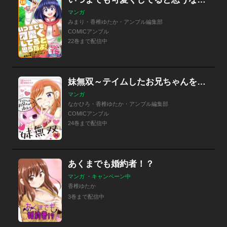
マンガ
みまり・香椎ゆたか・アンブル編集部
COMICアンブル
22巻まで配信中
妹無双～テイムしたお兄ちゃんを添えて～
マンガ
なかひろ・香椎ゆたか・アンブル編集部
COMICアンブル
24巻まで配信中
あくまでも婚約者！？
マンガ ・キャンペーン中
香椎ゆたか
3巻まで配信中