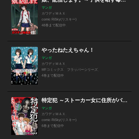
マンガ
カワディＭＡＸ
comic RiSky(リスキー)
48巻まで配信中
やったねたえちゃん！
マンガ
カワディＭＡＸ
MFコミックス フラッパーシリーズ
4巻まで配信中
特定犯 ～ストーカー女に住所がバレました～（分冊版）
マンガ
カワディＭＡＸ
comic RiSky(リスキー)
6巻まで配信中