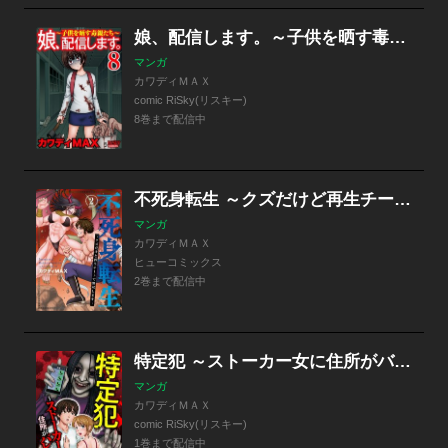
娘、配信します。～子供を晒す毒親たち～
マンガ
カワディＭＡＸ
comic RiSky(リスキー)
8巻まで配信中
不死身転生 ～クズだけど再生チートで無双します～
マンガ
カワディＭＡＸ
ヒューコミックス
2巻まで配信中
特定犯 ～ストーカー女に住所がバレました～
マンガ
カワディＭＡＸ
comic RiSky(リスキー)
1巻まで配信中