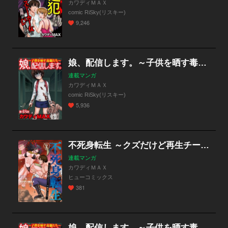
カワディＭＡＸ
comic RiSky(リスキー)
9,246
娘、配信します。～子供を晒す毒親たち～（分冊版）
連載マンガ
カワディＭＡＸ
comic RiSky(リスキー)
5,936
不死身転生 ～クズだけど再生チートで無双します～【分冊版】
連載マンガ
カワディＭＡＸ
ヒューコミックス
381
娘、配信します。～子供を晒す毒親たち～（分冊版）