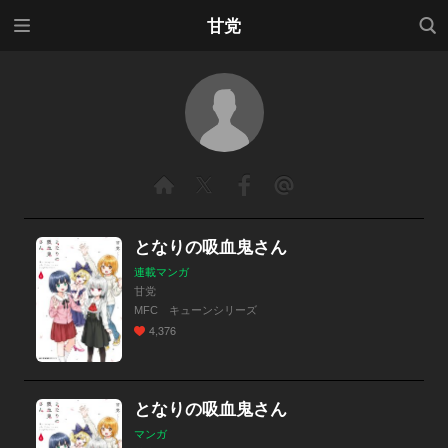
メニ
検索
甘党
ュー
となりの吸血鬼さん
連載マンガ
甘党
MFC キューンシリーズ
4,376
となりの吸血鬼さん
マンガ