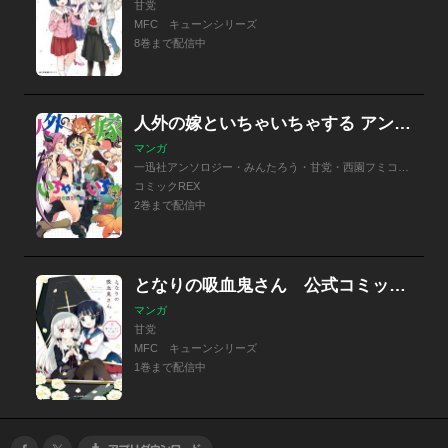
甘党
MFC キューンシリーズ
8巻まで配信中
人外の嫁といちゃいちゃする アンソロジーコミック
マンガ
一迅社アンソロジー・みんたろう・甘党・西園フミコ・りしん・檜山大輔・高保忠地下・カガミツキ・らげ・水口鷹志
コミックREX
2巻まで配信中
となりの吸血鬼さん 公式コミックアンソロジー
マンガ
甘党
MFC キューンシリーズ
1巻まで配信中