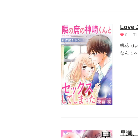
Lov
0
TL
帆花（ほ
なんじゃ
の、恋愛に
早瀬、