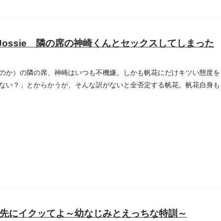
e Jossie 隣の席の神崎くんとセックスしてしまった
のか）の隣の席、神崎はいつも不機嫌。しかも帆花にだけキツい態度を
ない？」とからかうが、そんな訳がないと全否定する帆花。帆花自身も
...
先にイクッてよ～幼なじみとえっちな特訓～