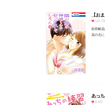
【おま
123,73
吹田帆花
花の元に
帆花は、.
あっち
6,602