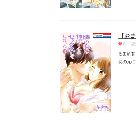
【おま
0
恋
吹田帆花
花の元に
帆花は、.