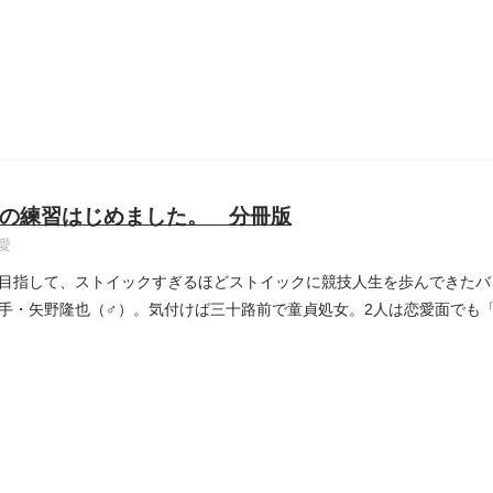
の練習はじめました。 分冊版
愛
目指して、ストイックすぎるほどストイックに競技人生を歩んできたバ
手・矢野隆也（♂）。気付けば三十路前で童貞処女。2人は恋愛面でも