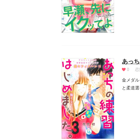
あっち
0
恋
金メダル
と柔道選
の信...