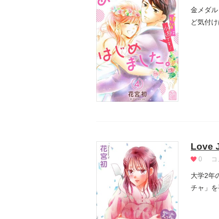
金メダル
ど気付け
性の経...
Lov
0
コ
大学2年
チャ」を
や、「こ.