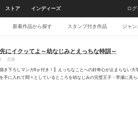
ストア
インディーズ
ログ
新着作品から探す
スタンプ付き作品
ジャン
先にイクッてよ～幼なじみとえっちな特訓～
8
恋愛
描き下ろしマンガ8ｐ付き！】えっちなことへの好奇心が止まらない大
を手に入れて悶々としているところを幼なじみの完璧王子・早瀬に見ら