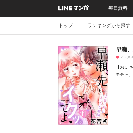
毎日無料
トップ
ランキングから探す
早瀬、
217,82
【おまけ
モチャ」
「これ...