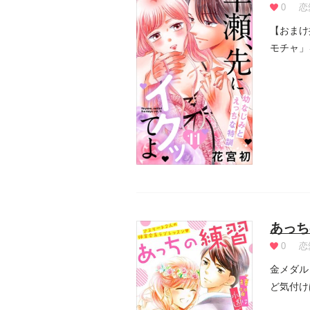
0
恋
【おまけ
モチャ」
「これ...
あっち
0
恋
金メダル
ど気付け
性の経...