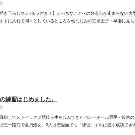
愛
描き下ろしマンガ8ｐ付き！】えっちなことへの好奇心が止まらない大
を手に入れて悶々としているところを幼なじみの完璧王子・早瀬に見ら
の練習はじめました。
愛
目指してストイックに競技人生を歩んできたバレーボール選手・鈴木の
ば三十路前で童貞処女。2人は恋愛面でも「練習」すれば必ず成功でき