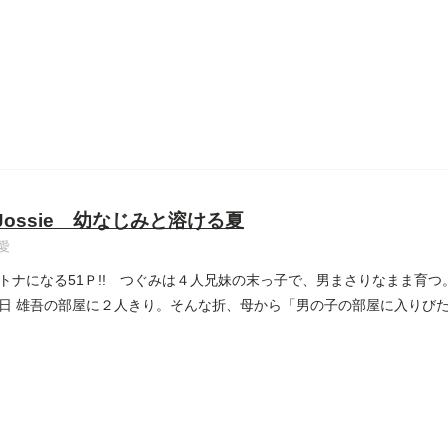
 Jossie 幼なじみと溶ける夏
愛
トナになる51Ｐ!! つぐみは４人兄妹の末っ子で、男まさりなまま育
日 雄吾の部屋に２人きり。そんな折、母から「男の子の部屋に入りび