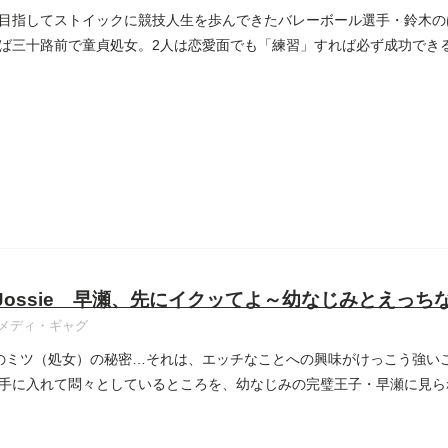
目指してストイックに競技人生を歩んできたバレーボール選手・鈴木の
ば三十路前で童貞処女。2人は恋愛面でも「練習」すれば必ず成功でき
e Jossie 早瀬、先にイクッてよ～幼なじみとえっち
メディ・ギャグ
のミツ（処女）の秘密…それは、エッチなことへの興味がけっこう強い
手に入れて悶々としているところを、幼なじみの完璧王子・早瀬に見ら
..