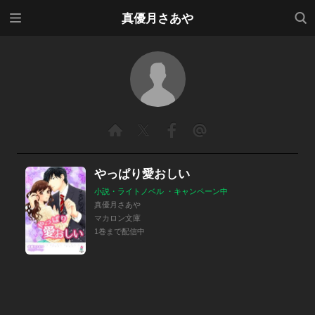
メニ
検索
真優月さあや
ュー
やっぱり愛おしい
小説・ライトノベル ・キャンペーン中
真優月さあや
マカロン文庫
1巻まで配信中