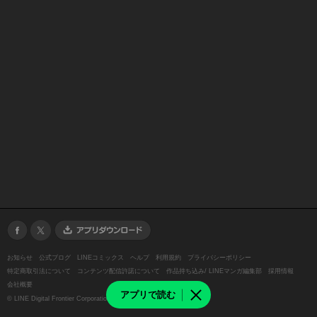
お知らせ
公式ブログ
LINEコミックス
ヘルプ
利用規約
プライバシーポリシー
特定商取引法について
コンテンツ配信許諾について
作品持ち込み/ LINEマンガ編集部
採用情報
会社概要
アプリで読む
©
LINE Digital Frontier Corporation