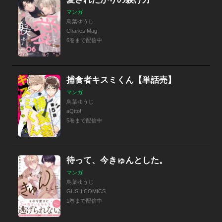
マンガ
鳥葉ゆうじ
Charles Mag
6巻まで配信中
捕食者キスミくん【単話売】
マンガ
鳥葉ゆうじ
aQtto!
5巻まで配信中
待って、今きゅんとした。
マンガ
鳥葉ゆうじ
GUSH COMICS
1巻まで配信中