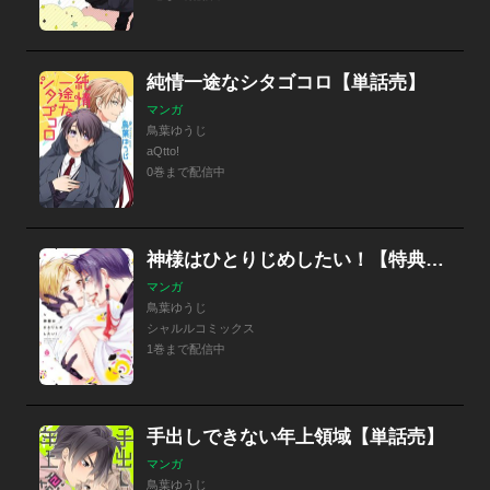
純情一途なシタゴコロ【単話売】
マンガ
鳥葉ゆうじ
aQtto!
0巻まで配信中
神様はひとりじめしたい！【特典付き】
マンガ
鳥葉ゆうじ
シャルルコミックス
1巻まで配信中
手出しできない年上領域【単話売】
マンガ
鳥葉ゆうじ