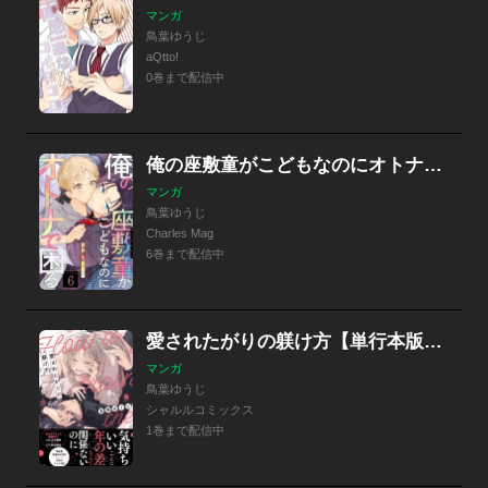
マンガ
鳥葉ゆうじ
aQtto!
0巻まで配信中
俺の座敷童がこどもなのにオトナで困る
マンガ
鳥葉ゆうじ
Charles Mag
6巻まで配信中
愛されたがりの躾け方【単行本版】【特典付き】
マンガ
鳥葉ゆうじ
シャルルコミックス
1巻まで配信中