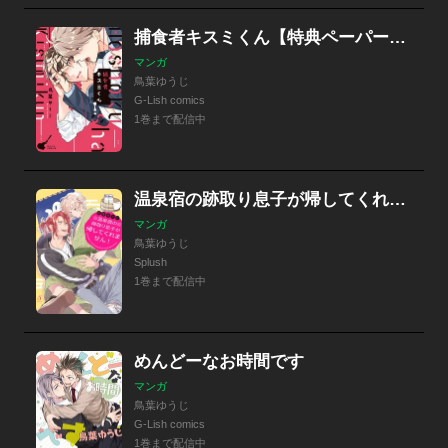
捕食者キスミくん【特典ペーパー／電子書籍限定イラスト付】
マンガ
鳥葉ゆうじ
G-Lish comics
1巻まで配信中
温泉宿の跡取り息子が帰してくれません！
マンガ
鳥葉ゆうじ
Splush
1巻まで配信中
めんどーなお時間です
マンガ
鳥葉ゆうじ
G-Lish comics
1巻まで配信中