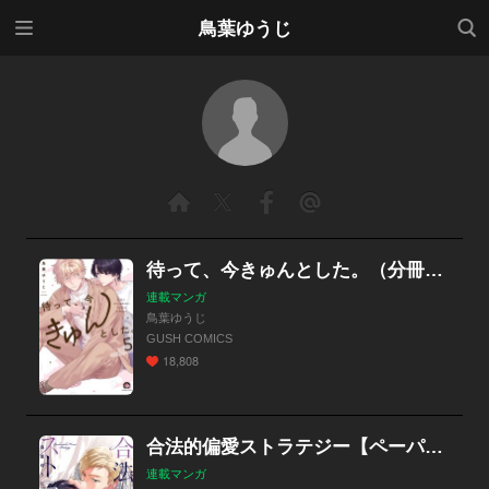
メニ
検索
鳥葉ゆうじ
ュー
待って、今きゅんとした。（分冊版）
連載マンガ
鳥葉ゆうじ
GUSH COMICS
18,808
合法的偏愛ストラテジー【ペーパー付】
連載マンガ