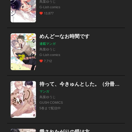
鳥葉ゆうじ
G-Lish comics
13,877
めんどーなお時間です
連載マンガ
鳥葉ゆうじ
G-Lish comics
7,712
待って、今きゅんとした。（分冊版）
マンガ
鳥葉ゆうじ
GUSH COMICS
5巻まで配信中
愛されたがりの躾け方