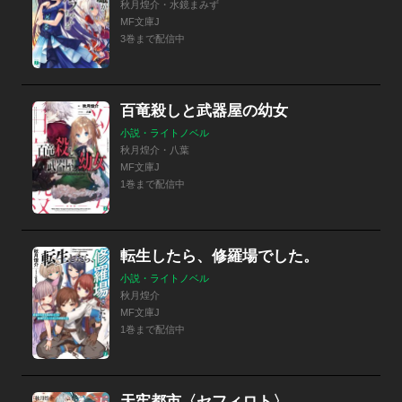
秋月煌介・水鏡まみず
MF文庫J
3巻まで配信中
百竜殺しと武器屋の幼女
小説・ライトノベル
秋月煌介・八葉
MF文庫J
1巻まで配信中
転生したら、修羅場でした。
小説・ライトノベル
秋月煌介
MF文庫J
1巻まで配信中
天牢都市〈セフィロト〉