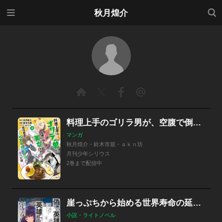
メニ
検索
秋月煌介
ュー
料理上手のゴリラ男が、空腹で倒れていた美女を助けたら、相性最高のベストカップルになった話
マンガ
秋月煌介・鈴木市規・ａｋｎ坊
月刊少年シリウス
2巻まで配信中
崖っぷちから始める世界寿命の延ばし方
小説・ライトノベル