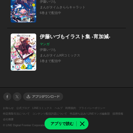
伊藤いづも
まんがタイムきららキャラット
6巻まで配信中
伊藤いづもイラスト集 ‐宵加減‐
マンガ
伊藤いづも
まんがタイムKRコミックス
1巻まで配信中
お知らせ
公式ブログ
LINEコミックス
ヘルプ
利用規約
プライバシーポリシー
特定商取引法について
コンテンツ配信許諾について
作品持ち込み/ LINEマンガ編集部
採用情報
会社概要
アプリで読む
©
LINE Digital Frontier Corporation