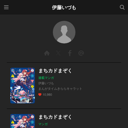
メニ
検索
伊藤いづも
ュー
まちカドまぞく
連載マンガ
伊藤いづも
まんがタイムきららキャラット
10,980
まちカドまぞく
マンガ