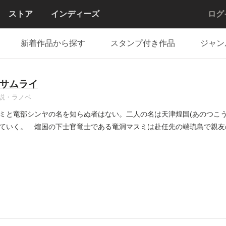
ストア
インディーズ
ログ
新着作品から探す
スタンプ付き作品
ジャン
サムライ
説・ラノベ
ミと竜部シンヤの名を知らぬ者はない。二人の名は天津煌国(あのつこう
ていく。 煌国の下士官竜士である竜洞マスミは赴任先の端琉島で親友