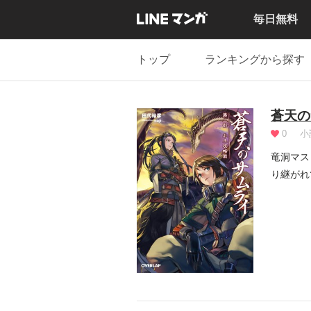
毎日無料
トップ
ランキングから探す
蒼天の
0
小
竜洞マス
り継がれ
再会...