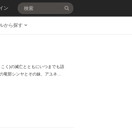
イン
ルから探す
こく)の滅亡とともにいつまでも語
の竜部シンヤとその妹、アユネと