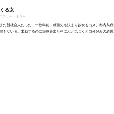
くる女
ステリー・ホラー
まだ新社会人だった二十数年前、就職先も決まり彼女も出来、都内某所
間もない頃。出勤するのに部屋を出た朝にふと気づくと自分好みの綺麗
..