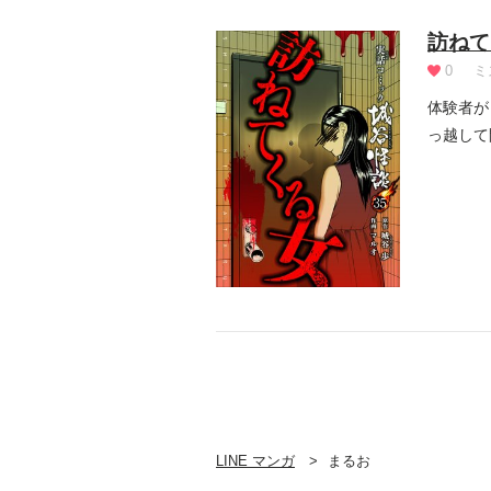
訪ねて
0
ミ
体験者が
っ越して
に気が付.
LINE マンガ
まるお