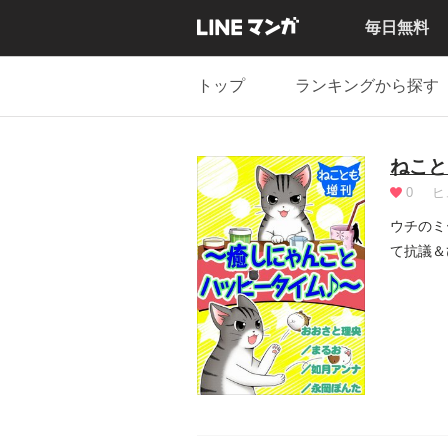
毎日無料
トップ
ランキングから探す
ねこと
0
ヒ
ウチのミ
て抗議＆
入り...