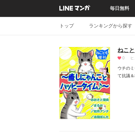
毎日無料
トップ
ランキングから探す
ねこと
0
ヒ
ウチのミ
て抗議＆
入り...