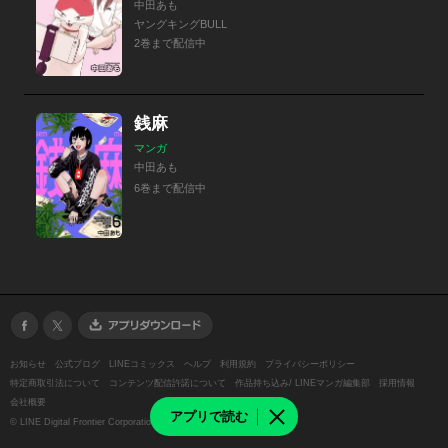
中田あも
ヤングキングBULL
2巻まで配信中
銭麻
マンガ
中田あも
6巻まで配信中
お知らせ
公式ブログ
LINEコミックス
ヘルプ
利用規約
プライバシーポリシー
特定商取引法について
コンテンツ配信許諾について
作品持ち込み/ LINEマンガ編集部
採用情報
会社概要
アプリで読む
©
LINE Digital Frontier Corporation