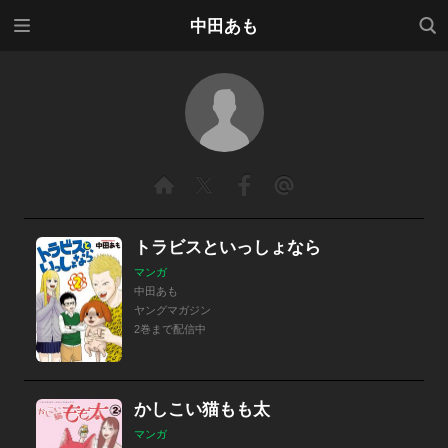
メニ
検索
中田あも
ュー
トラビスといっしょなら
マンガ
中田あも
ヤングマガジン
2巻まで配信中
かしこい猫もも太
マンガ