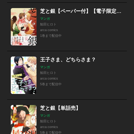
芝と銀【ペーパー付】【電子限定ペーパー付】
マンガ
鯨田ヒロト
arca comics
1巻まで配信中
王子さま、どちらさま？
マンガ
鯨田ヒロト
arca comics
5巻まで配信中
芝と銀【単話売】
マンガ
鯨田ヒロト
arca comics
5巻まで配信中