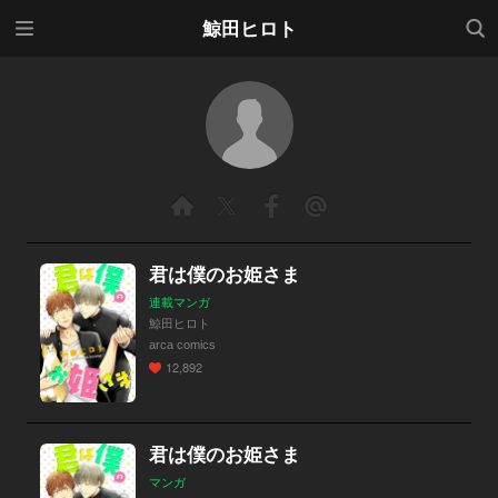
メニ
検索
鯨田ヒロト
ュー
君は僕のお姫さま
連載マンガ
鯨田ヒロト
arca comics
12,892
君は僕のお姫さま
マンガ