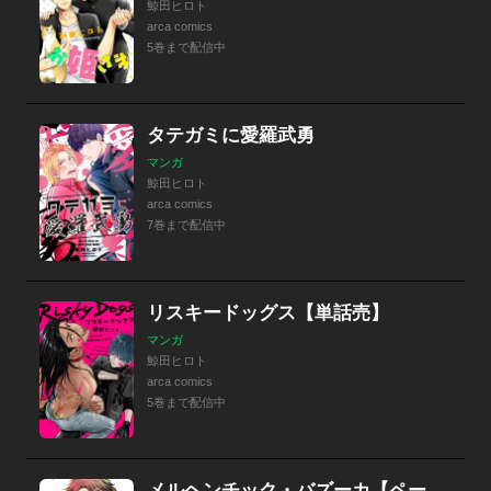
鯨田ヒロト
arca comics
5巻まで配信中
タテガミに愛羅武勇
マンガ
鯨田ヒロト
arca comics
7巻まで配信中
リスキードッグス【単話売】
マンガ
鯨田ヒロト
arca comics
5巻まで配信中
メルヘンチック・バズーカ【ペーパー付】【電子限定ペーパー付】