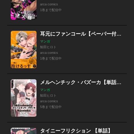
arca comics
1巻まで配信中
耳元にファンコール【ペーパー付】【電子限定ペーパー付】
マンガ
鯨田ヒロト
arca comics
1巻まで配信中
メルヘンチック・バズーカ【単話売】
マンガ
鯨田ヒロト
arca comics
5巻まで配信中
タイニーフリクション 【単話】