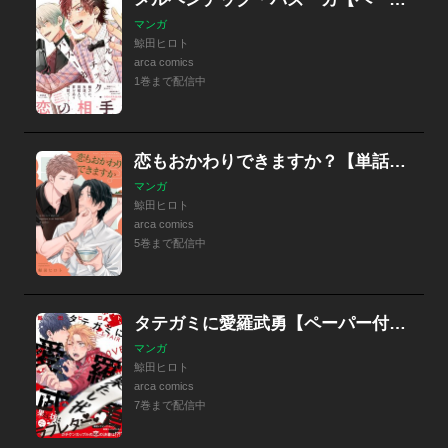
マンガ
鯨田ヒロト
arca comics
1巻まで配信中
恋もおかわりできますか？【単話売】
マンガ
鯨田ヒロト
arca comics
5巻まで配信中
タテガミに愛羅武勇【ペーパー付】【電子限定ペーパー付】
マンガ
鯨田ヒロト
arca comics
7巻まで配信中