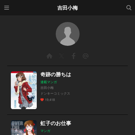
メニ
検索
吉田小梅
ュー
奇跡の勝ちは
連載マンガ
吉田小梅
ドンキーコミックス
19,418
虹子のお仕事
マンガ