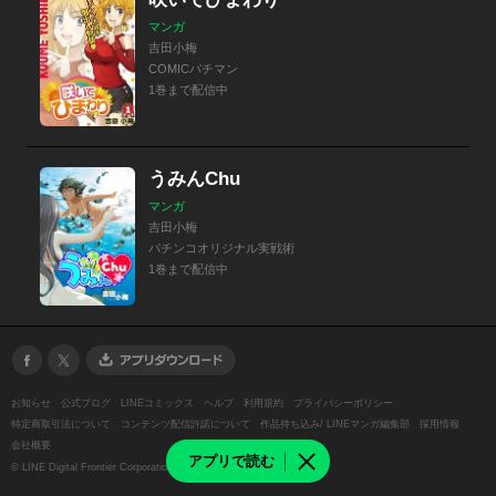
マンガ
吉田小梅
COMICパチマン
1巻まで配信中
うみんChu
マンガ
吉田小梅
パチンコオリジナル実戦術
1巻まで配信中
お知らせ
公式ブログ
LINEコミックス
ヘルプ
利用規約
プライバシーポリシー
特定商取引法について
コンテンツ配信許諾について
作品持ち込み/ LINEマンガ編集部
採用情報
会社概要
アプリで読む
©
LINE Digital Frontier Corporation