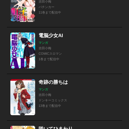
吉田小梅
パチンカー
11巻まで配信中
電脳少女AI
マンガ
吉田小梅
COMICスロマン
1巻まで配信中
奇跡の勝ちは
マンガ
吉田小梅
ドンキーコミックス
13巻まで配信中
咲いてひまわり