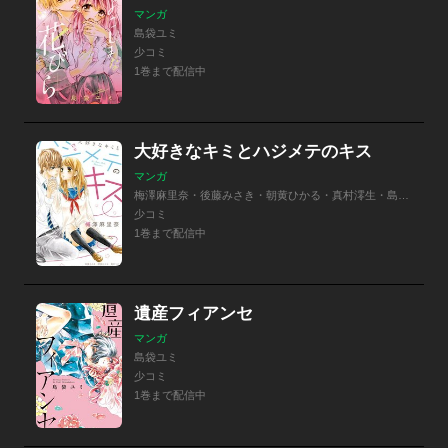
マンガ
島袋ユミ
少コミ
1巻まで配信中
大好きなキミとハジメテのキス
マンガ
梅澤麻里奈・後藤みさき・朝黄ひかる・真村澪生・島袋ユミ・あおば紗知・大谷華代・ナオダツボコ
少コミ
1巻まで配信中
遺産フィアンセ
マンガ
島袋ユミ
少コミ
1巻まで配信中