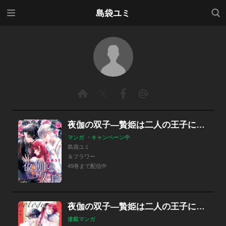
メニ
検索
島袋ユミ
ュー
夜伽の双子―贄姫は二人の王子に愛される―【マイクロ】
マンガ ・キャンペーン中
島袋ユミ
＆フラワー
49巻まで配信中
夜伽の双子―贄姫は二人の王子に愛される―
連載マンガ