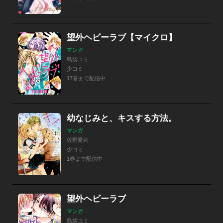
望外ヘビーラブ【マイクロ】
マンガ
島袋ユミ
少コミ
17巻まで配信中
幼なじみと、キスする方法。
マンガ
佐野愛莉
少コミ
1巻まで配信中
望外ヘビーラブ
マンガ
島袋ユミ