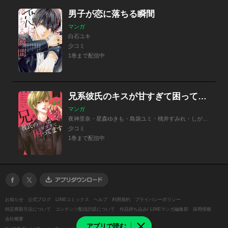
男子が恋に落ちる瞬間
マンガ
白石ユキ
少コミ
1巻まで配信中
兄系彼氏のキスが甘すぎて困ってます
マンガ
夜神里奈・星森ゆきも・島袋ユミ・桃井すみれ・しがの夷織・杉しっぽ・今澤まいこ
少コミ
1巻まで配信中
お知らせ
公式ブログ
LINEコミックス
ヘルプ
利用規約
プライバシーポリシー
特定商取引法について
コンテンツ配信許諾について
作品持ち込み/ LINEマンガ編集部
採用情報
会社概要
アプリで読む