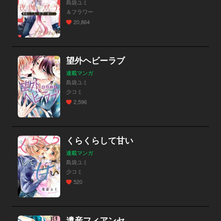
島袋ユミ
＆フラワー
20,864
望外ヘビーラブ
連載マンガ
島袋ユミ
少コミ
2,596
くらくらして甘い
連載マンガ
島袋ユミ
少コミ
520
遺産フィアンセ