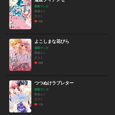
連載マンガ
島袋ユミ
少コミ
430
よこしまな花びら
連載マンガ
島袋ユミ
少コミ
299
つつぬけラブレター
連載マンガ
島袋ユミ
少コミ
179