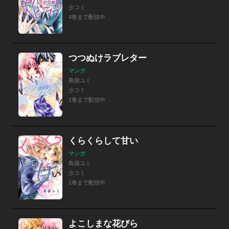
少コミ
4巻まで配信中
つつぬけラブレター
マンガ
島袋ユミ
少コミ
1巻まで配信中
くらくらして甘い
マンガ
島袋ユミ
少コミ
1巻まで配信中
よこしまな花びら