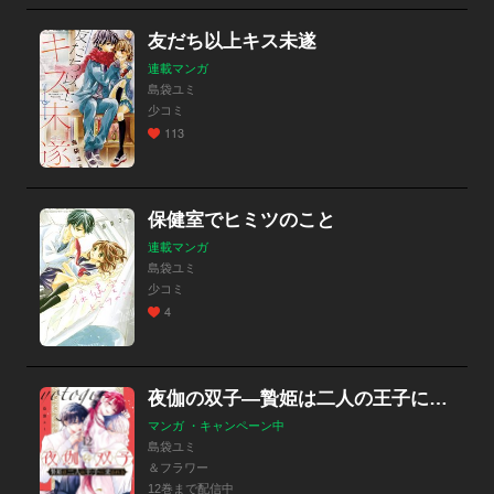
友だち以上キス未遂
連載マンガ
島袋ユミ
少コミ
113
保健室でヒミツのこと
連載マンガ
島袋ユミ
少コミ
4
夜伽の双子―贄姫は二人の王子に愛される―
マンガ ・キャンペーン中
島袋ユミ
＆フラワー
12巻まで配信中