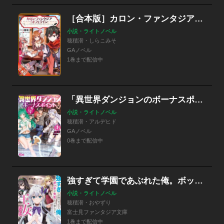
［合本版］カロン・ファンタジア『オフ』ライン 全４巻
小説・ライトノベル
穂積潜・しらこみそ
GAノベル
1巻まで配信中
「異世界ダンジョンのボーナスポイント」シリーズ
小説・ライトノベル
穂積潜・アルデヒド
GAノベル
0巻まで配信中
強すぎて学園であぶれた俺。ボッチな先生とペア組んだら元王女だった
小説・ライトノベル
穂積潜・おやずり
富士見ファンタジア文庫
1巻まで配信中