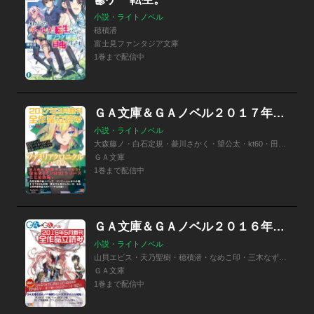
小説・ライトノベル
穂積潜
富士見ファンタジア文庫
1巻まで配信中
ＧＡ文庫＆ＧＡノベル２０１７年３月の新刊 全作品立読み（合本版）
小説・ライトノベル
大森藤ノ・白石定規・菱川さかく・望公太・kt60・田尾典丈・柑橘ゆすら・穂積潜
ＧＡ文庫
1巻まで配信中
ＧＡ文庫＆ＧＡノベル２０１６年５月の新刊 全作品立読み（合本版）
小説・ライトノベル
山貝エビス・天乃聖樹・穂積潜・なめこ印・三木なずな・蝸牛くも・大森藤ノ・伊藤ヒロ・白鳥士郎
ＧＡ文庫
1巻まで配信中