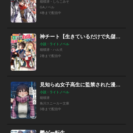
穂積潜・しらこみそ
GAノベル
4巻まで配信中
神チート【生きているだけで丸儲け】で爆速ステータスアップ！―元病弱少年は異世界冒険者ライフで理不尽を覆す―
小説・ライトノベル
穂積潜・ハル犬
2巻まで配信中
見知らぬ女子高生に監禁された漫画家の話
小説・ライトノベル
穂積潜
角川スニーカー文庫
3巻まで配信中
鬱ゲー転生。