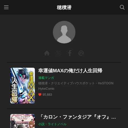
メニ
検索
穂積潜
ュー
幸運値MAXの俺だけ人生回帰
連載マンガ
穂積潜・クリエイティブハウスポケット・HxSTOON
HykeComic
95,883
「カロン・ファンタジア『オフ』ライン」シリーズ
小説・ライトノベル