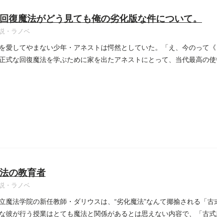
回復魔法がどう見ても俺の劣化版な件について。
説・ラノベ
を愛してやまない少年・アネストは愕然としていた。「え、今のって《
正式な回復魔法を学ぶために家を出たアネストにとって、当代最高の使い
法の教育者
説・ラノベ
立魔法学院の新任教師・ダリウスは、“劣化魔法”なんて揶揄される「古
な彼が行う授業はとても魔法と関係があるとは思えない内容で、「古式