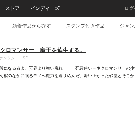
ストア
インディーズ
ログ
新着作品から探す
スタンプ付き作品
ジャン
クロマンサー、魔王を蘇生する。
ァンタジー・SF
僕になる者よ。冥界より舞い戻れーー 死霊使い＝ネクロマンサーの少
え棺のなかに眠るモノへ魔力を送り込んだ。舞い上がった砂塵とそこか
..