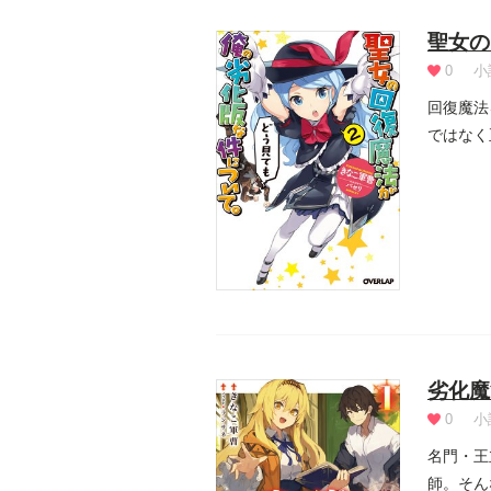
聖女の
0
小
回復魔法
ではなく
ル》...
劣化魔
0
小
名門・王
師。そん