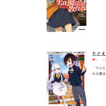
セシ...
たとえ
0
小
「そんな
れる魔法
女・リリア