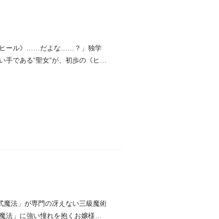
ヒール》……だよな……？」独学
手である“聖女”が、初歩の《ヒー
式魔法」が専門の冴えない三級魔術
魔法」に強い憧れを抱くお嬢様・