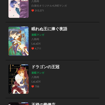
八島時
白泉社オリジナル×LINEマンガ
313,371
眠れぬ王に捧ぐ夜語
連載マンガ
八島時
LaLaDX
4,711
ドラゴンの王冠
連載マンガ
八島時
LaLaDX
706
王様の葬儀店