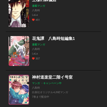
連載マンガ
八島時
LaLa
451
花鬼譚 八島時短編集1
連載マンガ
八島時
LaLa
307
神村道楽堂二階イ号室
マンガ ・キャンペーン中
八島時
白泉社オリジナル×LINEマンガ
7巻まで配信中