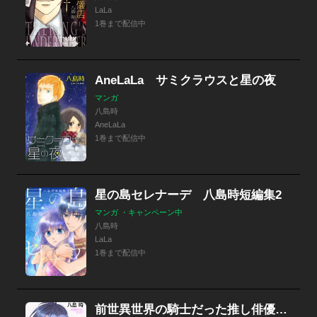
LaLa
1巻まで配信中
AneLaLa サミクラウスと星の夜
マンガ
八島時
AneLaLa
1巻まで配信中
星の島セレナーデ 八島時短編集2
マンガ ・キャンペーン中
八島時
LaLa
1巻まで配信中
前世異世界の騎士だった推し俳優の最愛の主はオレみたいです［1話売り］