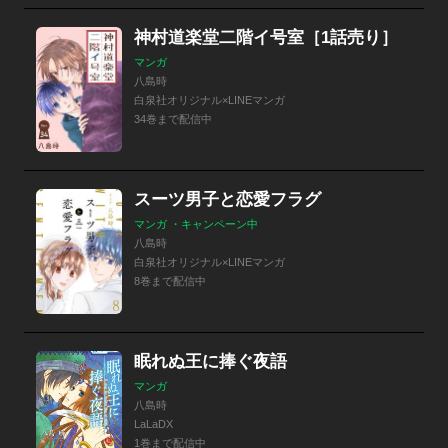
神村道楽堂二階イ号室［1話売り］
マンガ
八島時
白泉社オリジナル×LINEマンガ
34巻まで配信中
スーツ男子と恋愛フラグ
マンガ ・キャンペーン中
八島時
白泉社オリジナル×LINEマンガ
8巻まで配信中
眠れぬ王に捧ぐ夜語
マンガ
八島時
LaLaDX
1巻まで配信中