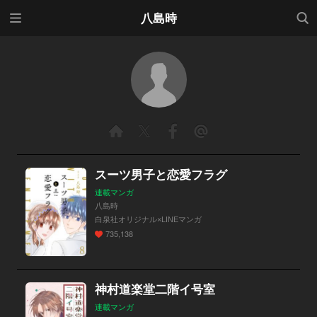
メニ
検索
八島時
ュー
スーツ男子と恋愛フラグ
連載マンガ
八島時
白泉社オリジナル×LINEマンガ
735,138
神村道楽堂二階イ号室
連載マンガ