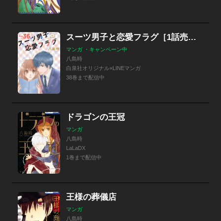
スーツ男子と恋愛フラグ［1話売り］
マンガ ・キャンペーン中
八島時
白泉社オリジナル×LINEマンガ
38巻まで配信中
ドラゴンの王冠
マンガ
八島時
LaLaDX
1巻まで配信中
王様の葬儀店
マンガ
八島時