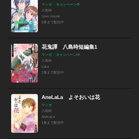
マンガ ・キャンペーン中
八島時
Love Jossie
5巻まで配信中
花鬼譚 八島時短編集1
マンガ ・キャンペーン中
八島時
LaLa
1巻まで配信中
AneLaLa よそおいは花
マンガ
八島時
AneLaLa
1巻まで配信中