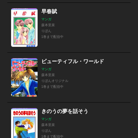
早春賦
マンガ
森本里菜
りぼん
1巻まで配信中
ビューティフル・ワールド
マンガ
森本里菜
りぼんオリジナル
1巻まで配信中
きのうの夢を話そう
マンガ
森本里菜
りぼん
1巻まで配信中