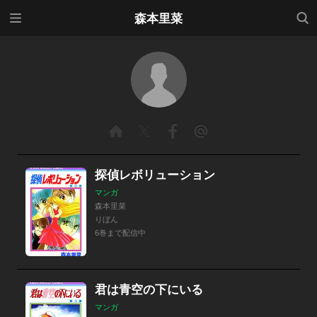
メニ
検索
森本里菜
ュー
探偵レボリューション
マンガ
森本里菜
りぼん
6巻まで配信中
君は青空の下にいる
マンガ