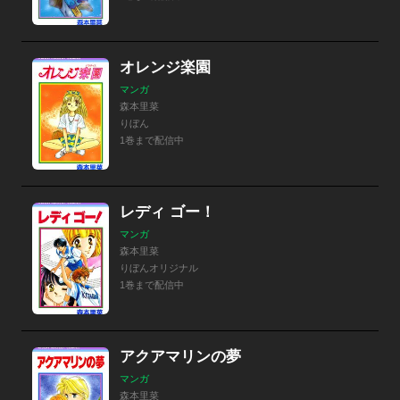
オレンジ楽園
マンガ
森本里菜
りぼん
1巻まで配信中
レディ ゴー！
マンガ
森本里菜
りぼんオリジナル
1巻まで配信中
アクアマリンの夢
マンガ
森本里菜