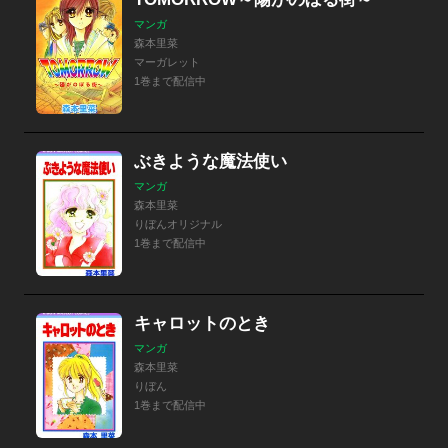
マンガ
森本里菜
マーガレット
1巻まで配信中
ぶきような魔法使い
マンガ
森本里菜
りぼんオリジナル
1巻まで配信中
キャロットのとき
マンガ
森本里菜
りぼん
1巻まで配信中