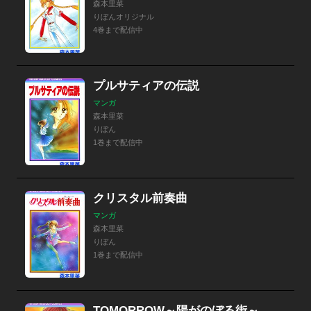
森本里菜
りぼんオリジナル
4巻まで配信中
プルサティアの伝説
マンガ
森本里菜
りぼん
1巻まで配信中
クリスタル前奏曲
マンガ
森本里菜
りぼん
1巻まで配信中
TOMORROW～陽がのぼる街～