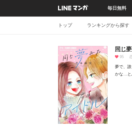
毎日無料
トップ
ランキングから探す
同じ夢
95
夢で、誰
かな…と
...