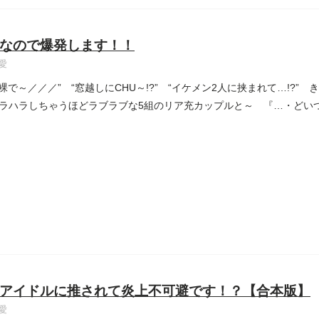
なので爆発します！！
愛
も裸で～／／／” “窓越しにCHU～!?” “イケメン2人に挟まれて…!?”
ラハラしちゃうほどラブラブな5組のリア充カップルと～ 『…・どいつも
アイドルに推されて炎上不可避です！？【合本版】
愛