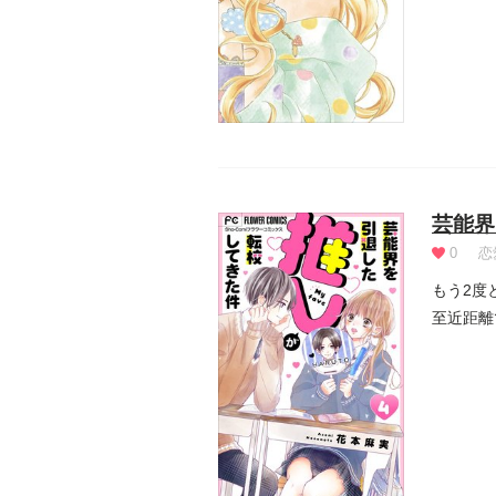
芸能界
0
恋
もう2度
至近距離
告白...