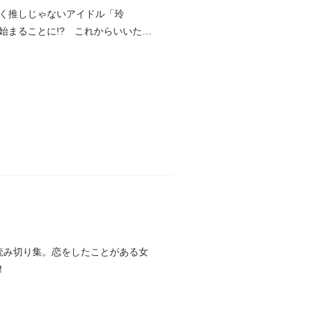
く推しじゃないアイドル「玲
始まることに!? これからいいたい
た読み切り集。恋をしたことがある女
！