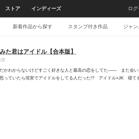
ストア
インディーズ
ログ
新着作品から探す
スタンプ付き作品
ジャン
みた君はアイドル【合本版】
恋愛
だかわからないけどすごく好きな人と最高の恋をしてた―― また会い
思っていたら現実でアイドルをしてる人だった!? アイドル×JK 寝