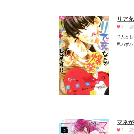
リア充
7
恋
“2人と
思わずハ
マネが
2
恋