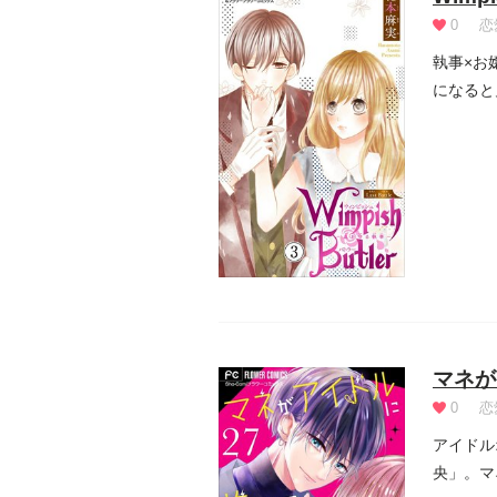
0
恋
執事×お
になると
マネが
0
恋
アイドル
央」。マ