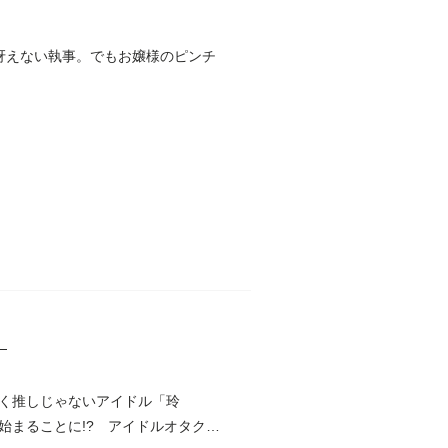
冴えない執事。でもお嬢様のピンチ
】
く推しじゃないアイドル「玲
始まることに!? アイドルオタクマ