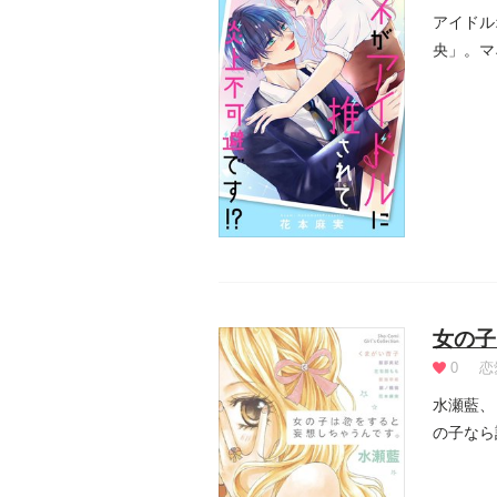
アイドル
央」。マ
どうなっ.
女の子
0
恋
水瀬藍、
の子なら