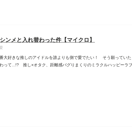
シンメと入れ替わった件【マイクロ】
愛
番大好きな推しのアイドルを誰よりも側で愛でたい！ そう願っていた
わって...!? 推し×オタク、距離感バグりまくりのミラクルハッピーラ