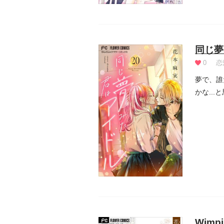
同じ夢
0
恋
夢で、誰
かな...
Wimp