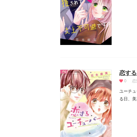
ネ×推し..
恋する
0
恋
ユーチュ
る日、美
るが、次.