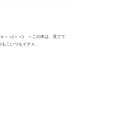
 きゃ～っ(＞＜) ～この本は、見てて
こいつもイチャ...