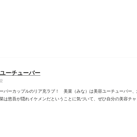
.
ユーチューバー
愛
ーバーカップルのリア充ラブ！ 美菜（みな）は美容ユーチューバー、
菜は悠吾が隠れイケメンだということに気づいて、ぜひ自分の美容チャ
..