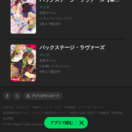
マンガ
彩枚サトル
リキューレコミックス
1巻まで配信中
バックステージ・ラヴァーズ
マンガ
彩枚サトル
LiQulle（リキューレ）
6巻まで配信中
お知らせ
公式ブログ
LINEコミックス
ヘルプ
利用規約
プライバシーポリシー
特定商取引法について
コンテンツ配信許諾について
作品持ち込み/ LINEマンガ編集部
採用情報
会社概要
アプリで読む
©
LINE Digital Frontier Corporation