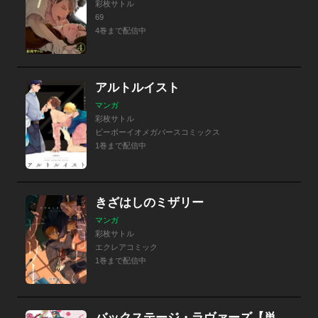
彩枚サトル
69
4巻まで配信中
アルトルイスト
マンガ
彩枚サトル
ビーボーイオメガバースコミックス
1巻まで配信中
きざはしのミザリー
マンガ
彩枚サトル
エクレアコミック
1巻まで配信中
バックステージ・ラヴァーズ【単行本版】