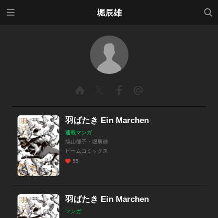
メニ
検索
堀辰雄
ュー
羽ばたき Ein Marchen
連載マンガ
鳩山郁子・堀辰雄
ビームコミックス
55
羽ばたき Ein Marchen
マンガ