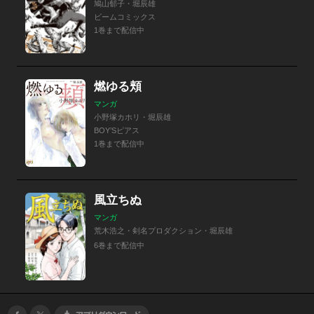
鳩山郁子・堀辰雄
ビームコミックス
1巻まで配信中
燃ゆる頬
マンガ
小野塚カホリ・堀辰雄
BOY’Sピアス
1巻まで配信中
風立ちぬ
マンガ
荒木浩之・剣名プロダクション・堀辰雄
6巻まで配信中