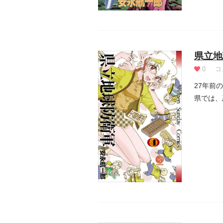
県立地
0
コ
27年前
県では、