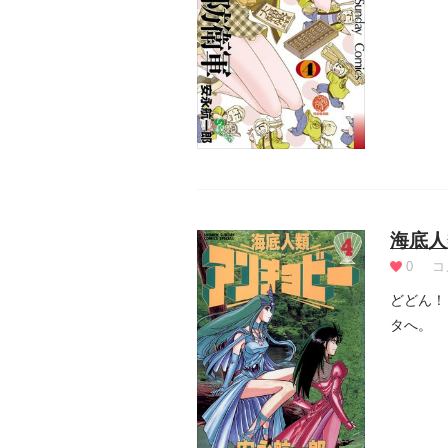
海底人
0
コ
どどん！
タへ。