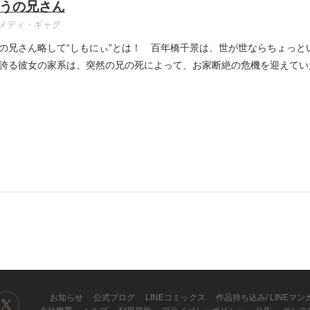
うの兄さん
メディ・ギャグ
の兄さん略して“しもにぃ”とは！ 百年橋千景は、世が世ならちょっと
誇る彼女の家系は、突然の兄の死によって、お家断絶の危機を迎えて
お知らせ
公式ブログ
LINEコミックス
作品持ち込み/ LINEマ