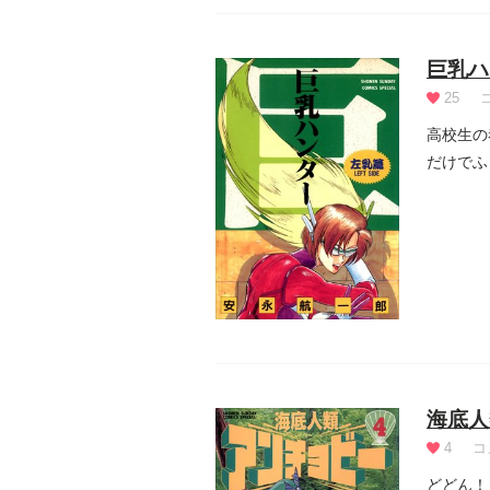
巨乳ハ
25
高校生の
だけでふ
作。巨乳.
海底人
4
コ
どどん！