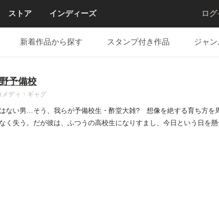
ストア
インディーズ
ログ
新着作品から探す
スタンプ付き作品
ジャン
野予備校
コメディ・ギャグ
はない男…そう、我らが予備校生・酢堂大雑? 想像を絶する育ち方を
なく失う。だが彼は、ふつうの高校生になりすまし、今日という日を懸