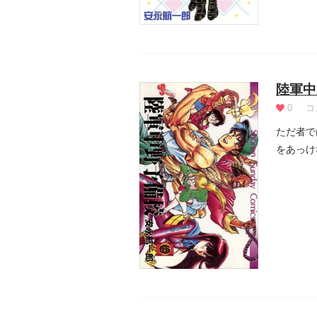
陸軍中
0
コ
ただ者で
をあっけ