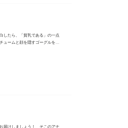
白したら、「貧乳である」の一点
チュームと顔を隠すゴーグルを自
お届けしましょう！ そこのアナ