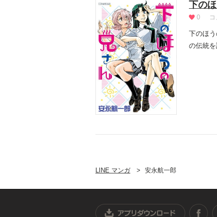
下のほ
0
コ
下のほう
の伝統を
百年...
LINE マンガ
安永航一郎