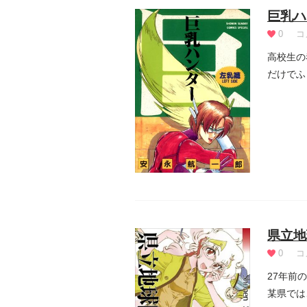
巨乳ハ
0
コ
高校生の
だけでふ
作。巨乳.
県立地
0
コ
27年前
某県では