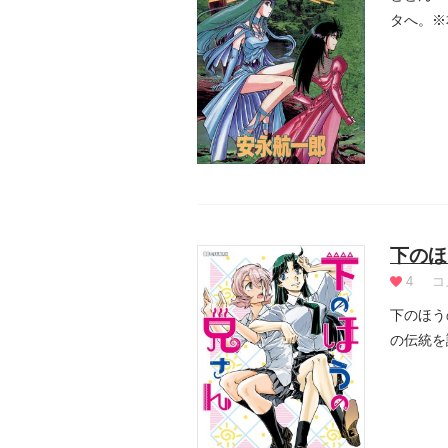
タへ。※
下のほ
4
コ
下のほう
の伝統を
百年...