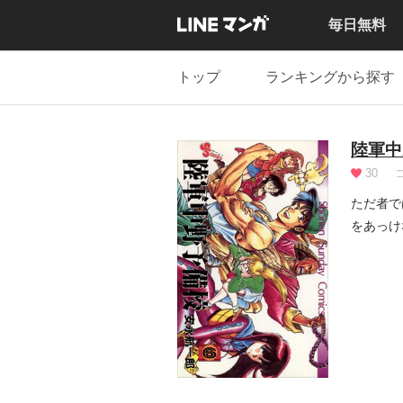
毎日無料
トップ
ランキングから探す
陸軍中
30
ただ者で
をあっけ
ァイ...