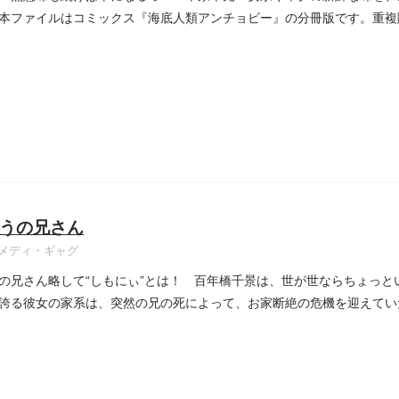
本ファイルはコミックス『海底人類アンチョビー』の分冊版です。重複
うの兄さん
メディ・ギャグ
の兄さん略して“しもにぃ”とは！ 百年橋千景は、世が世ならちょっと
誇る彼女の家系は、突然の兄の死によって、お家断絶の危機を迎えて