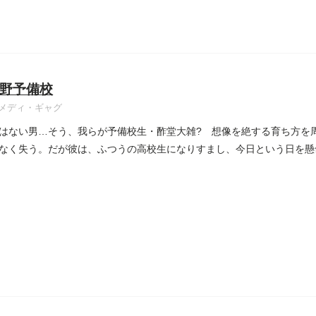
野予備校
メディ・ギャグ
はない男…そう、我らが予備校生・酢堂大雑? 想像を絶する育ち方を
なく失う。だが彼は、ふつうの高校生になりすまし、今日という日を懸