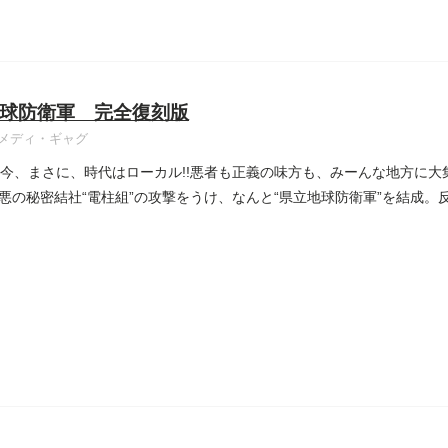
球防衛軍 完全復刻版
メディ・ギャグ
の今、まさに、時代はローカル!!悪者も正義の味方も、みーんな地方に
悪の秘密結社“電柱組”の攻撃をうけ、なんと“県立地球防衛軍”を結成。反