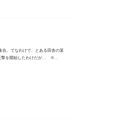
大集合。てなわけで、とある田舎の某
撃を開始したわけだが… ※...