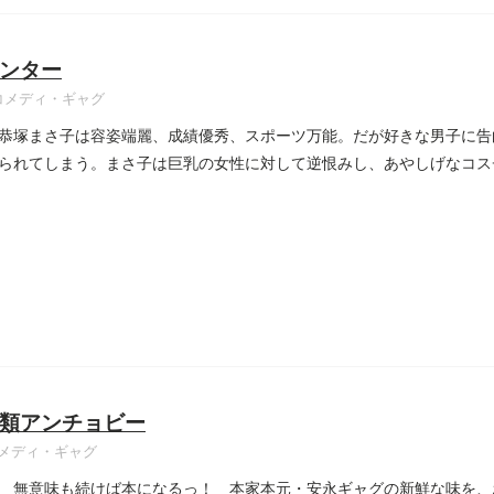
ンター
コメディ・ギャグ
恭塚まさ子は容姿端麗、成績優秀、スポーツ万能。だが好きな男子に告
られてしまう。まさ子は巨乳の女性に対して逆恨みし、あやしげなコス
..
類アンチョビー
メディ・ギャグ
 無意味も続けば本になるっ！ 本家本元・安永ギャグの新鮮な味を、