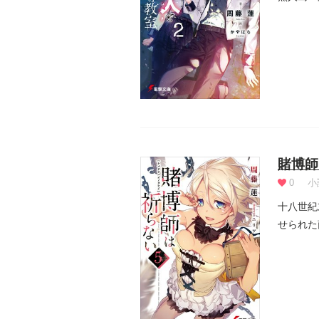
ただ一...
賭博師
0
小
十八世紀
せられた
て逆らう.