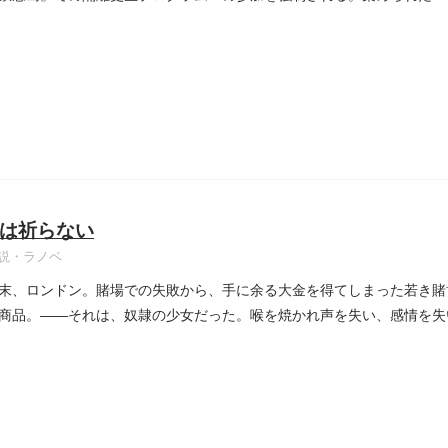
は祈らない
説・ラノベ
末、ロンドン。賭場での失敗から、手に余る大金を得てしまった若き賭
商品。――それは、奴隷の少女だった。喉を焼かれ声を失い、感情を失
..