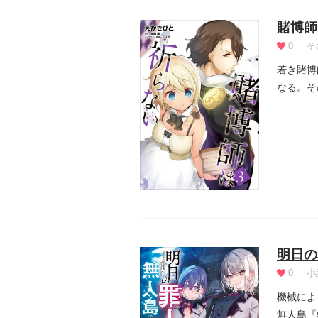
賭博師
0
そ
若き賭博
なる。そ
明日の
0
小
機械によ
無人島『