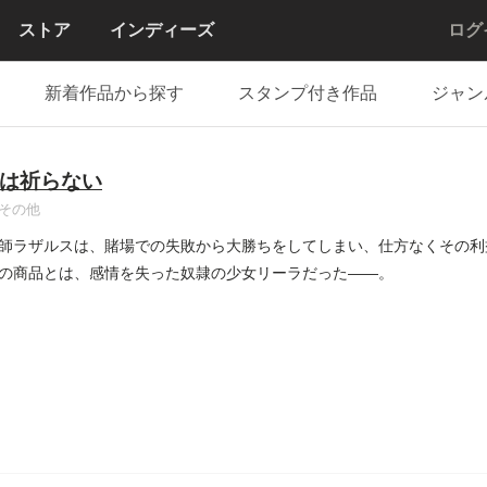
ストア
インディーズ
ログ
新着作品から探す
スタンプ付き作品
ジャン
は祈らない
その他
師ラザルスは、賭場での失敗から大勝ちをしてしまい、仕方なくその利
の商品とは、感情を失った奴隷の少女リーラだった――。