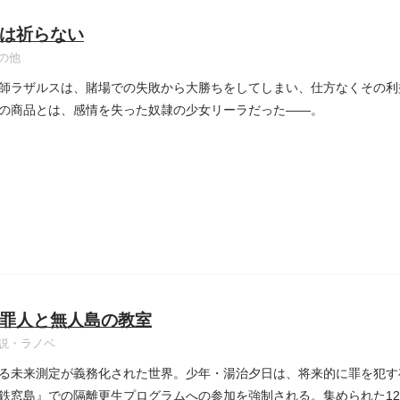
は祈らない
の他
師ラザルスは、賭場での失敗から大勝ちをしてしまい、仕方なくその利
の商品とは、感情を失った奴隷の少女リーラだった――。
罪人と無人島の教室
説・ラノベ
る未来測定が義務化された世界。少年・湯治夕日は、将来的に罪を犯す
鉄窓島』での隔離更生プログラムへの参加を強制される。集められた1