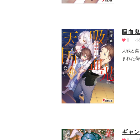
吸血鬼
0
小
大戦と禁
まれた荷
た吸血...
ギャン