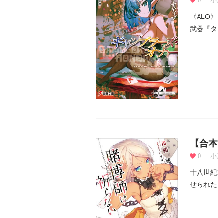
0
小
《ALO
武器『タ
乗り出...
【合本
0
小
十八世紀
せられた
て逆らう.