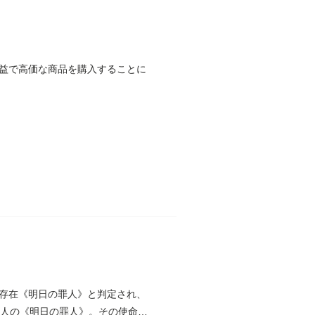
益で高価な商品を購入することに
存在《明日の罪人》と判定され、
2人の《明日の罪人》。その使命は