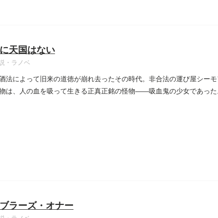
に天国はない
説・ラノベ
酒法によって旧来の道徳が崩れ去ったその時代。非合法の運び屋シーモ
物は、人の血を吸って生きる正真正銘の怪物――吸血鬼の少女であっ
ブラーズ・オナー