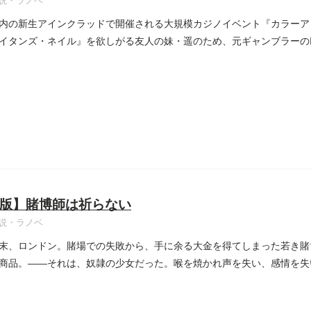
説・ラノベ
》内の新生アインクラッドで開催される大規模カジノイベント『カラー
イタンズ・ネイル』を欲しがる友人の妹・遥のため、元ギャンブラーの
版】賭博師は祈らない
説・ラノベ
末、ロンドン。賭場での失敗から、手に余る大金を得てしまった若き賭
商品。――それは、奴隷の少女だった。喉を焼かれ声を失い、感情を失
..