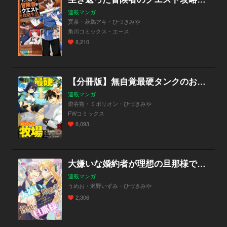
連載マンガ
冥茶・萩鵜アキ・ひづきみや
角川コミックス・エース
8,210
【分冊版】無自覚最硬タンクのおかしな牧場
連載マンガ
燈谷朔・ミポリオン・ひづきみや
FWコミックス
8,093
大嫌いな婚約者が理想の旦那様でした
連載マンガ
うめお・沢野いずみ・ひづきみや
2,306