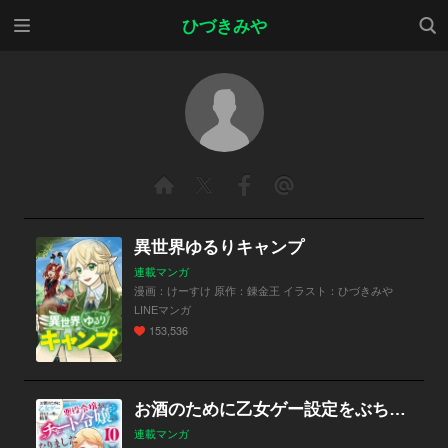
メニ
検索
ひづきみや
ュー
異世界ゆるりキャンプ
連載マンガ
漫画：けーすけ 原作：錬金王 イラスト：ひづきみや
LINEマンガ
153,536
お酒のために乙女ゲー設定をぶち壊した結果、悪役令嬢がチート令嬢になりました
連載マンガ