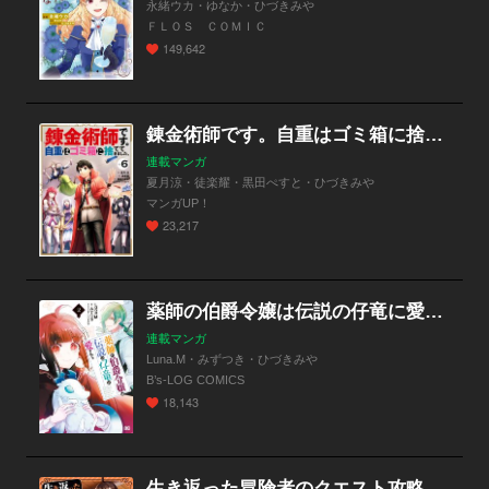
永緒ウカ・ゆなか・ひづきみや
ＦＬＯＳ ＣＯＭＩＣ
149,642
錬金術師です。自重はゴミ箱に捨ててきました。
連載マンガ
夏月涼・徒楽耀・黒田ぺすと・ひづきみや
マンガUP！
23,217
薬師の伯爵令嬢は伝説の仔竜に愛される
連載マンガ
Luna.M・みずつき・ひづきみや
B’s-LOG COMICS
18,143
生き返った冒険者のクエスト攻略生活 自分だけもらえるスキルポイントで他の誰より強くなる