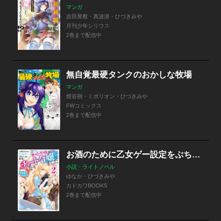
マンガ
吉田屋敷・真波潜・ひづきみや
月刊少年シリウス
2巻まで配信中
無自覚最硬タンクのおかしな牧場
マンガ
燈谷朔・ミポリオン・ひづきみや
FWコミックス
2巻まで配信中
お酒のために乙女ゲー設定をぶち壊した結果、悪役令嬢がチート令嬢になりました
小説・ライトノベル
ゆなか・ひづきみや
カドカワBOOKS
2巻まで配信中