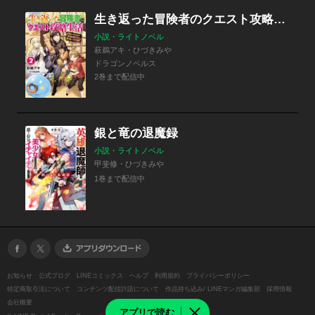
生き返った冒険者のクエスト攻略生活
小説・ライトノベル
萩鵜アキ・ひづきみや
ドラゴンノベルス
2巻まで配信中
銀と竜の退魔録
小説・ライトノベル
甲斐修・ひづきみや
1巻まで配信中
お知らせ
公式ブログ
LINEコミックス
ヘルプ
利用規約
プライバシーポリシー
特定商取引法について
コンテンツ配信許諾について
作品持ち込み/ LINEマンガ編集部
採用情報
会社概要
アプリで読む