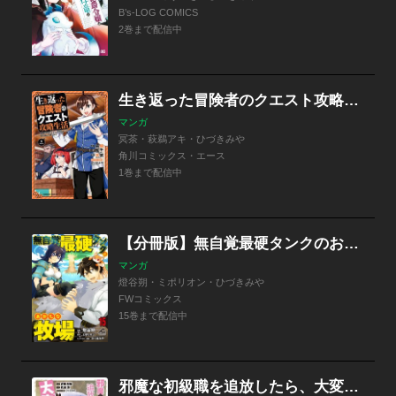
B’s-LOG COMICS
2巻まで配信中
生き返った冒険者のクエスト攻略生活 自分だけもらえるスキルポイントで他の誰より強くなる
マンガ
冥茶・萩鵜アキ・ひづきみや
角川コミックス・エース
1巻まで配信中
【分冊版】無自覚最硬タンクのおかしな牧場
マンガ
燈谷朔・ミポリオン・ひづきみや
FWコミックス
15巻まで配信中
邪魔な初級職を追放したら、大変なことになっちゃったんですけど！？