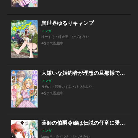
異世界ゆるりキャンプ
マンガ
けーすけ・錬金王・ひづきみや
4巻まで配信中
大嫌いな婚約者が理想の旦那様でした【合本版】
マンガ
うめお・沢野いずみ・ひづきみや
4巻まで配信中
薬師の伯爵令嬢は伝説の仔竜に愛される
マンガ
Luna.M・みずつき・ひづきみや