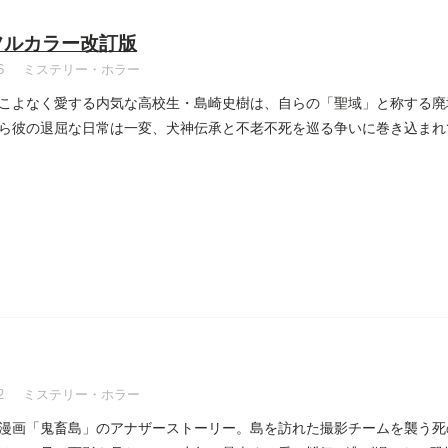
フルカラー改訂版
6
ミステリー・ホラー
こよなく愛する内気な高校生・島崎史樹は、自らの「聖域」と称する廃
ら彼の退屈な日常は一変、犬神伝承と不老不死を巡る争いに巻き込まれ
2
ミステリー・ホラー
画「鬼畜島」のアナザーストーリー。島を訪れた撮影チームを襲う死のゲーム!! 惨劇に巻