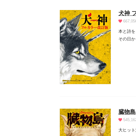
犬神 
667,05
本と詩を
その日か
か？』...
臓物島
545,16
大ヒット漫