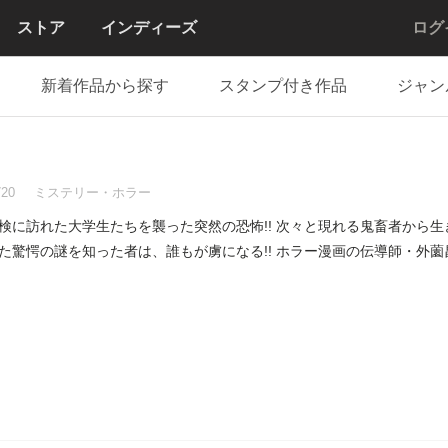
ストア
インディーズ
ログ
新着作品から探す
スタンプ付き作品
ジャン
720
ミステリー・ホラー
大学生たちを襲った突然の恐怖!! 次々と現れる鬼畜者から生きて還れる道はあるのか!? 孤島に
た驚愕の謎を知った者は、誰もが虜になる!! ホラー漫画の伝導師・外薗昌