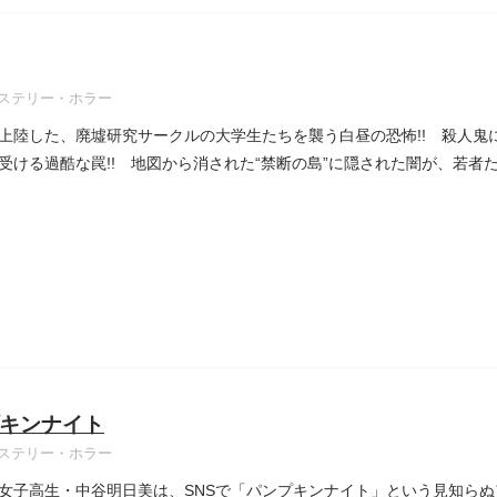
ステリー・ホラー
上陸した、廃墟研究サークルの大学生たちを襲う白昼の恐怖!! 殺人鬼
受ける過酷な罠!! 地図から消された“禁断の島”に隠された闇が、若者たち
キンナイト
ステリー・ホラー
女子高生・中谷明日美は、SNSで「パンプキンナイト」という見知ら