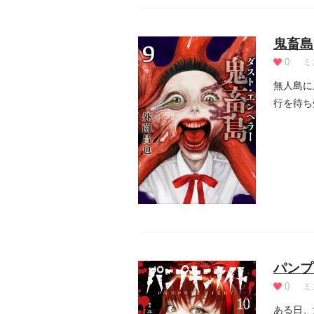
鬼畜島
0
ミ
無人島に
行を待ち
パンプ
0
ミ
ある日、