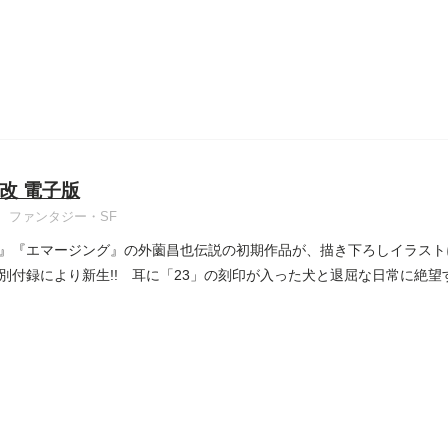
改 電子版
ファンタジー・SF
』『エマージング』の外薗昌也伝説の初期作品が、描き下ろしイラスト
別付録により新生!! 耳に「23」の刻印が入った犬と退屈な日常に絶