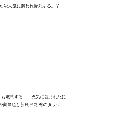
た殺人鬼に襲われ惨死する。そし
えも魅惑する！ 兇気に蝕まれ死に
外薗昌也と新鋭里見 有のタッグで