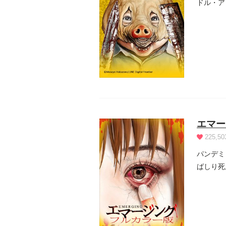
ドル・ア
エマー
225,50
パンデミ
ばしり死