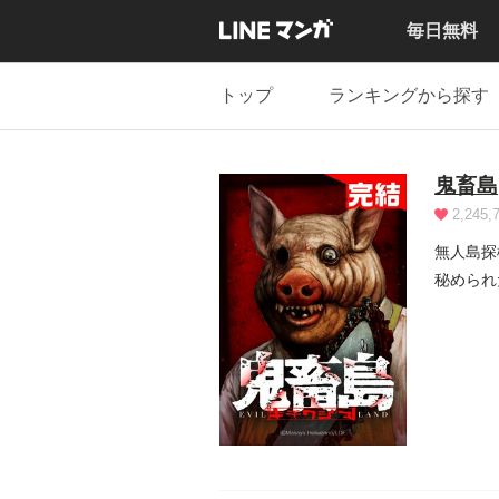
毎日無料
トップ
ランキングから探す
鬼畜島
2,245,
無人島探検に訪れた
秘められ