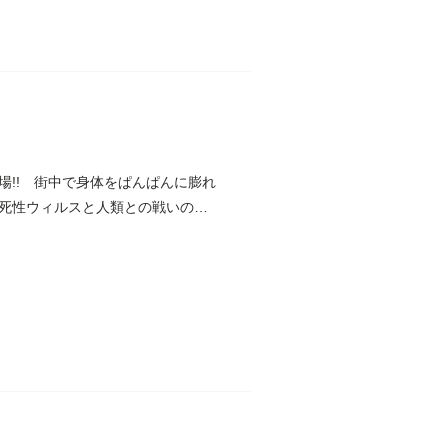
!! 街中で身体をぱんぱんに膨れ
死性ウィルスと人類との戦いの行