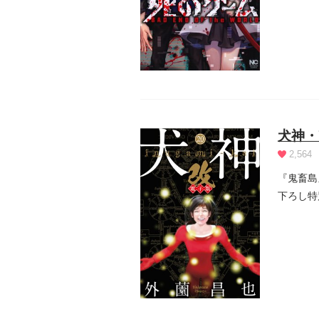
犬神・
2,564
『鬼畜島
下ろし特
界...