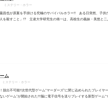
ミステリー・ホラー
薗昌也が原案を手掛ける究極のサバイバルホラー!! ある日突然、子供
人を殺すこと」!? 立凌大学研究生の侑一は、高校生の義妹・美悠と
ーム
ミステリー・ホラー
！脱出不可能!!次世代型ゲーム“マーダーズ”に閉じ込められたプレイヤー
ないゲーム”が開始された!!!脳に電子信号を送りプレイする新型ゲーム“マ