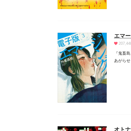
エマー
207,44
『鬼畜島
あがらせ
方は...
オトナ