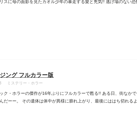
リスに母の面影を見たカオル少年の暴走する愛と兇気!! 逃げ場のない恐怖
ジング フルカラー版
3
ミステリー・ホラー
ック・ホラーの傑作が16年ぶりにフルカラーで甦る!! ある日、街なか
んだーー。 その遺体は体中が異様に膨れ上がり、最後にははち切れるよう