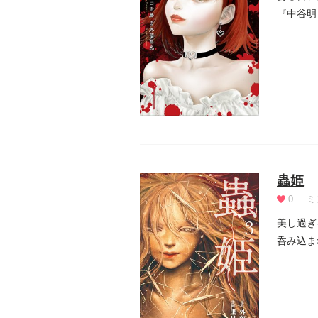
『中谷明
て偶然...
蟲姫
0
ミ
美し過ぎ
呑み込ま
贈...