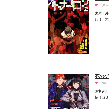
15,837
鬼才・外
的は「大
悠...
死のゲ
2,606
強制参加
抜け出せ