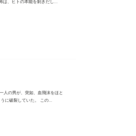
は、ヒトの本能を剝きだし...
で一人の男が、突如、血飛沫をほと
に破裂していた。 この...