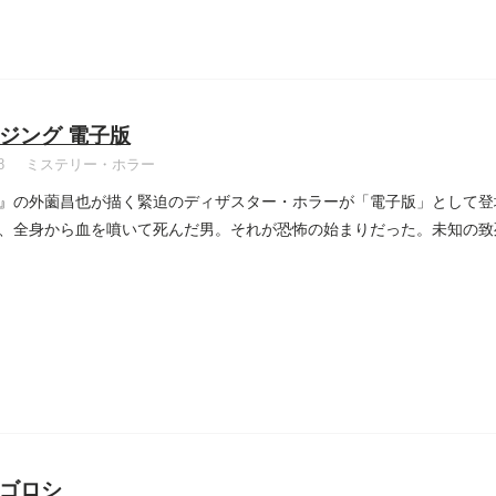
ジング 電子版
8
ミステリー・ホラー
』の外薗昌也が描く緊迫のディザスター・ホラーが「電子版」として登場
、全身から血を噴いて死んだ男。それが恐怖の始まりだった。未知の致
ゴロシ