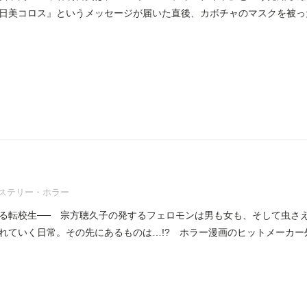
日美コロス』というメッセージが届いた直後、カボチャのマスクを被っ
ステリー・ホラー
る転校生── 宗方聴久子の発するフェロモンは男も女も、そして虫さ
れていく日常。その先にあるものは…!? ホラー漫画のヒットメーカー