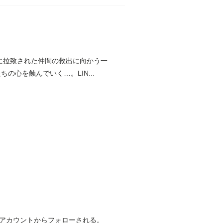
に拉致された仲間の救出に向かう一
の心を蝕んでいく…。LIN...
ぬアカウントからフォローされる。