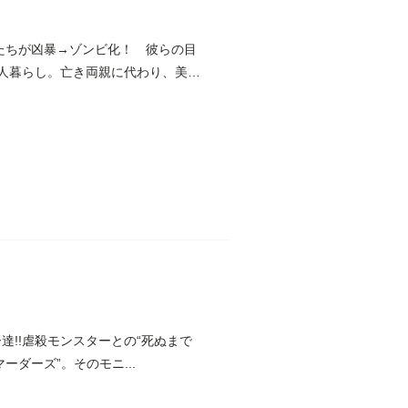
たちが凶暴→ゾンビ化！ 彼らの目
二人暮らし。亡き両親に代わり、美
達!!虐殺モンスターとの“死ぬまで
ーダーズ”。そのモニ...