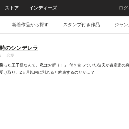
ストア
インディーズ
ログ
新着作品から探す
スタンプ付き作品
ジャン
時のシンデレラ
6
恋愛
乗った王子様なんて、私はお断り！」 付き合っていた彼氏が資産家の
受け取り、2ヵ月以内に別れると約束するのだが…!?