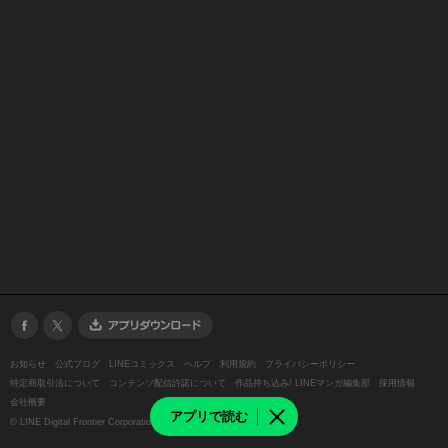
お知らせ
公式ブログ
LINEコミックス
ヘルプ
利用規約
プライバシーポリシー
特定商取引法について
コンテンツ配信許諾について
作品持ち込み/ LINEマンガ編集部
採用情報
会社概要
アプリで読む
©
LINE Digital Frontier Corporation