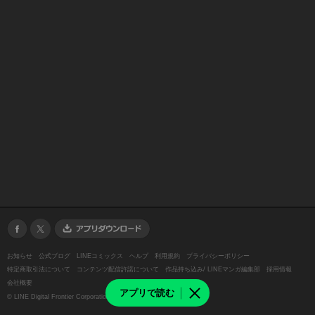
お知らせ
公式ブログ
LINEコミックス
ヘルプ
利用規約
プライバシーポリシー
特定商取引法について
コンテンツ配信許諾について
作品持ち込み/ LINEマンガ編集部
採用情報
会社概要
アプリで読む
©
LINE Digital Frontier Corporation